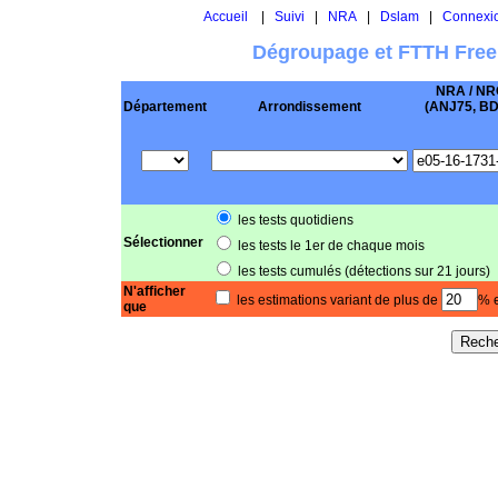
Accueil
|
Suivi
|
NRA
|
Dslam
|
Connexi
Dégroupage et FTTH Free
NRA / NR
Département
Arrondissement
(ANJ75, BD .
les tests quotidiens
Sélectionner
les tests le 1er de chaque mois
les tests cumulés (détections sur 21 jours)
N'afficher
les estimations variant de plus de
% e
que