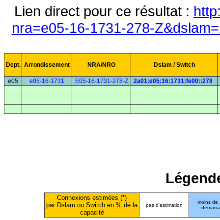
Lien direct pour ce résultat :
http
nra=e05-16-1731-278-Z&dslam=2
Dept.
Arrondissement
NRA/NRO
Dslam / Switch
e05
e05-16-1731
E05-16-1731-278-Z
2a01:e05:16:1731:fe00::278
Légende
Connexions estimées (*)
moins de
par Dslam ou Switch en % de la
pas d'estimation
démarr
capacité