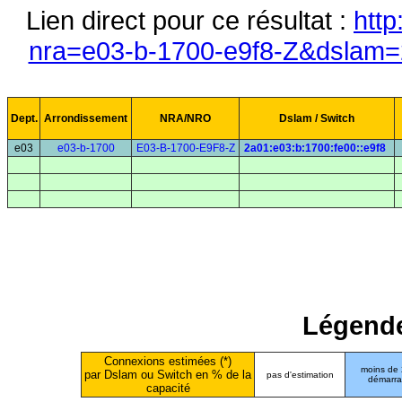
Lien direct pour ce résultat :
http
nra=e03-b-1700-e9f8-Z&dslam=2
Dept.
Arrondissement
NRA/NRO
Dslam / Switch
e03
e03-b-1700
E03-B-1700-E9F8-Z
2a01:e03:b:1700:fe00::e9f8
Légende
Connexions estimées (*)
moins de
par Dslam ou Switch en % de la
pas d'estimation
démarr
capacité