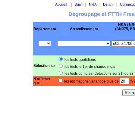
Accueil
|
Suivi
|
NRA
|
Dslam
|
Connexi
Dégroupage et FTTH Free
NRA / NR
Département
Arrondissement
(ANJ75, BD .
les tests quotidiens
Sélectionner
les tests le 1er de chaque mois
les tests cumulés (détections sur 21 jours)
N'afficher
les estimations variant de plus de
% e
que