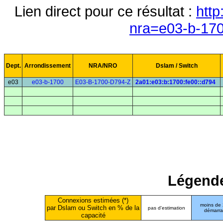
Lien direct pour ce résultat :
http
nra=e03-b-17
Dept.
Arrondissement
NRA/NRO
Dslam / Switch
e03
e03-b-1700
E03-B-1700-D794-Z
2a01:e03:b:1700:fe00::d794
Légende
Connexions estimées (*)
moins de
par Dslam ou Switch en % de la
pas d'estimation
démarr
capacité