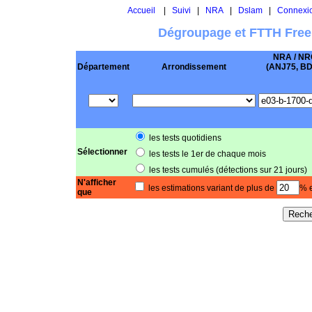
Accueil
|
Suivi
|
NRA
|
Dslam
|
Connexi
Dégroupage et FTTH Free
NRA / NR
Département
Arrondissement
(ANJ75, BD .
les tests quotidiens
Sélectionner
les tests le 1er de chaque mois
les tests cumulés (détections sur 21 jours)
N'afficher
les estimations variant de plus de
% e
que