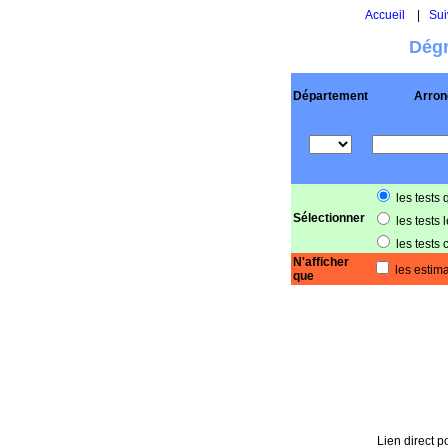
Accueil
|
Sui
Dégr
Département
Arron
les tests 
Sélectionner
les tests 
les tests 
N'afficher
les estima
que
Lien direct p