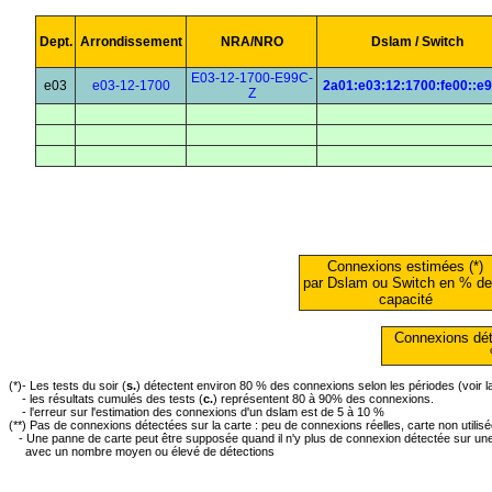
Dept.
Arrondissement
NRA/NRO
Dslam / Switch
E03-12-1700-E99C-
e03
e03-12-1700
2a01:e03:12:1700:fe00::e
Z
Connexions estimées (*)
par Dslam ou Switch en % de
capacité
Connexions dét
(*)- Les tests du soir (
s.
) détectent environ 80 % des connexions selon les périodes (voir 
- les résultats cumulés des tests (
c.
) représentent 80 à 90% des connexions.
- l'erreur sur l'estimation des connexions d'un dslam est de 5 à 10 %
(**) Pas de connexions détectées sur la carte : peu de connexions réelles, carte non utilis
- Une panne de carte peut être supposée quand il n'y plus de connexion détectée sur une 
avec un nombre moyen ou élevé de détections