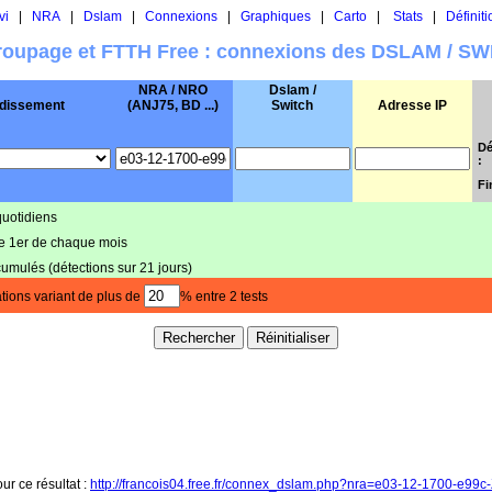
vi
|
NRA
|
Dslam
|
Connexions
|
Graphiques
|
Carto
|
Stats
|
Définiti
oupage et FTTH Free : connexions des DSLAM / S
NRA / NRO
Dslam /
dissement
(ANJ75, BD ...)
Switch
Adresse IP
Dé
:
Fi
quotidiens
le 1er de chaque mois
cumulés (détections sur 21 jours)
tions variant de plus de
% entre 2 tests
our ce résultat :
http://francois04.free.fr/connex_dslam.php?nra=e03-12-1700-e99