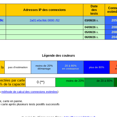
Date
Conne
Adresses IP des connexions
des
estim
tests
99c
205
2a01:e0a:8dc:0000::/52
03/08/26
s.
208
04/08/26
s.
208
05/08/26
s.
204
06/08/26
s.
Légende des couleurs
moins de 20%
20 à 80%
 la
pas d'estimation
plus de 80%
démarrage
en croissance
e
ectées par carte
moins de 20%
de 20 à 80%
0 (**)
% de la capacité
la
méthode de calcul des connexions estimées
)
ée, carte en panne.
carte après plusieurs tests positifs successifs