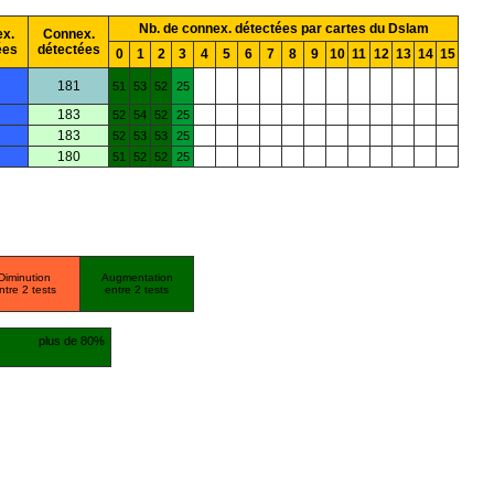
Nb. de connex. détectées par cartes du Dslam
x.
Connex.
ées
détectées
0
1
2
3
4
5
6
7
8
9
10
11
12
13
14
15
181
51
53
52
25
183
52
54
52
25
183
52
53
53
25
180
51
52
52
25
Diminution
Augmentation
ntre 2 tests
entre 2 tests
plus de 80%