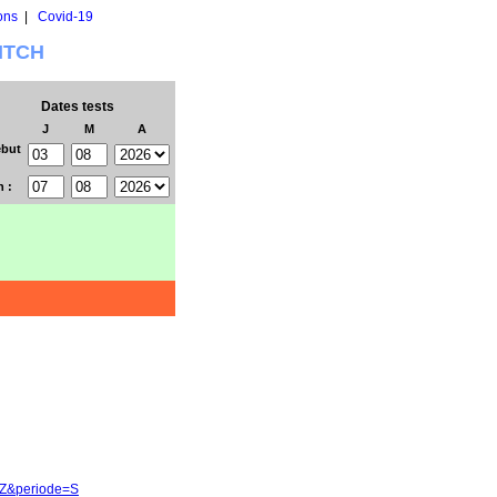
ons
|
Covid-19
WITCH
Dates tests
J
M
A
but
n :
c-Z&periode=S