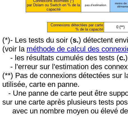
Connexions estimées (*)
moins de
par Dslam ou Switch en % de la
pas d'estimation
démarr
capacité
Connexions détectées par carte
0 (**)
% de la capacité
(*)- Les tests du soir (
s.
) détectent en
(voir la
méthode de calcul des connexi
- les résultats cumulés des tests (
c.
- l'erreur sur l'estimation des conne
(**) Pas de connexions détectées sur l
utilisée, carte en panne.
- Une panne de carte peut être suppos
sur une carte après plusieurs tests posi
avec un nombre moyen ou élevé de 