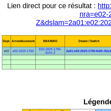
Lien direct pour ce résultat :
http
nra=e02-
Z&dslam=2a01:e02:202
Dept.
Arrondissement
NRA/NRO
Dslam / Switch
E02-2025-1700-
e02
e02-2025-1700
2a01:e02:2025:1700:fe00::92a
92A1-Z
Légende