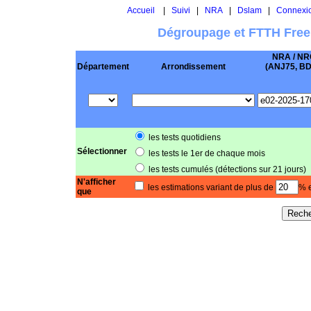
Accueil
|
Suivi
|
NRA
|
Dslam
|
Connexi
Dégroupage et FTTH Free
NRA / NR
Département
Arrondissement
(ANJ75, BD .
les tests quotidiens
Sélectionner
les tests le 1er de chaque mois
les tests cumulés (détections sur 21 jours)
N'afficher
les estimations variant de plus de
% e
que