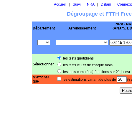
Accueil
|
Suivi
|
NRA
|
Dslam
|
Connexi
Dégroupage et FTTH Free
NRA / NR
Département
Arrondissement
(ANJ75, BD .
les tests quotidiens
Sélectionner
les tests le 1er de chaque mois
les tests cumulés (détections sur 21 jours)
N'afficher
les estimations variant de plus de
% e
que