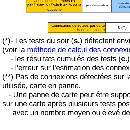
Connexions estimées (*)
moins de
par Dslam ou Switch en % de la
pas d'estimation
démarr
capacité
Connexions détectées par carte
0 (**)
% de la capacité
(*)- Les tests du soir (
s.
) détectent en
(voir la
méthode de calcul des connexi
- les résultats cumulés des tests (
c.
- l'erreur sur l'estimation des conne
(**) Pas de connexions détectées sur l
utilisée, carte en panne.
- Une panne de carte peut être suppos
sur une carte après plusieurs tests posi
avec un nombre moyen ou élevé de 