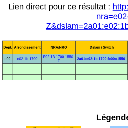
Lien direct pour ce résultat :
http
nra=e02
Z&dslam=2a01:e02:1b
Dept.
Arrondissement
NRA/NRO
Dslam / Switch
E02-1B-1700-1550-
e02
e02-1b-1700
2a01:e02:1b:1700:fe00::1550
Z
Légende