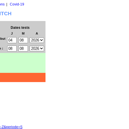
ons
|
Covid-19
WITCH
Dates tests
J
M
A
but
n :
3c-Z&periode=S