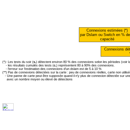
Connexions estimées (*)
par Dslam ou Switch en % de
capacité
Connexions dét
(*)- Les tests du soir (
s.
) détectent environ 80 % des connexions selon les périodes (voir 
- les résultats cumulés des tests (
c.
) représentent 80 à 90% des connexions.
- l'erreur sur l'estimation des connexions d'un dslam est de 5 à 10 %
(**) Pas de connexions détectées sur la carte : peu de connexions réelles, carte non utilis
- Une panne de carte peut être supposée quand il n'y plus de connexion détectée sur une 
avec un nombre moyen ou élevé de détections