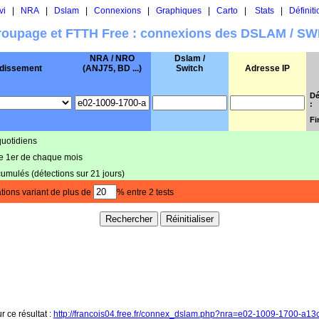
vi
|
NRA
|
Dslam
|
Connexions
|
Graphiques
|
Carto
|
Stats
|
Définiti
oupage et FTTH Free : connexions des DSLAM / S
NRA / NRO
Dslam /
dissement
(ANJ75, BD ...)
Switch
Adresse IP
Dé
:
Fi
quotidiens
le 1er de chaque mois
cumulés (détections sur 21 jours)
tions variant de plus de
% entre 2 tests
r ce résultat :
http://francois04.free.fr/connex_dslam.php?nra=e02-1009-1700-a1