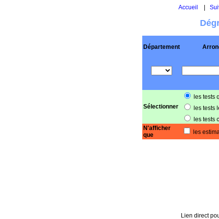
Accueil
|
Sui
Dégr
Département
Arron
les tests 
Sélectionner
les tests 
les tests 
N'afficher
les estima
que
Lien direct pou