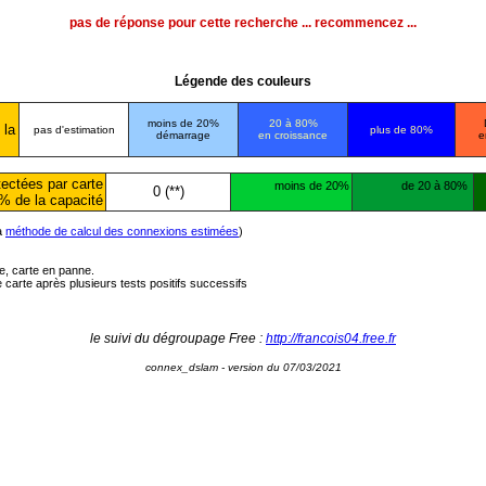
pas de réponse pour cette recherche ... recommencez ...
Légende des couleurs
moins de 20%
20 à 80%
 la
pas d'estimation
plus de 80%
démarrage
en croissance
e
ectées par carte
moins de 20%
de 20 à 80%
0 (**)
% de la capacité
la
méthode de calcul des connexions estimées
)
ée, carte en panne.
carte après plusieurs tests positifs successifs
le suivi du dégroupage Free :
http://francois04.free.fr
connex_dslam - version du 07/03/2021