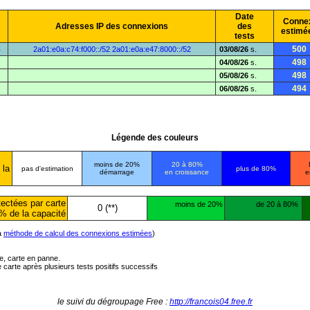
Date
Conne
Adresses IP des connexions
des
estimé
tests
8
500
2a01:e0a:c74:f000::/52
2a01:e0a:e47:8000::/52
03/08/26
s.
498
04/08/26
s.
498
05/08/26
s.
494
06/08/26
s.
Légende des couleurs
moins de 20%
20 à 80%
 la
pas d'estimation
plus de 80%
démarrage
en croissance
e
ectées par carte
moins de 20%
de 20 à 80%
0 (**)
% de la capacité
la
méthode de calcul des connexions estimées
)
ée, carte en panne.
carte après plusieurs tests positifs successifs
le suivi du dégroupage Free :
http://francois04.free.fr