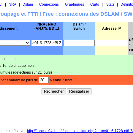
vi
|
NRA
|
Dslam
|
Connexions
|
Graphiques
|
Carto
|
Stats
|
Définiti
oupage et FTTH Free : connexions des DSLAM / S
NRA / NRO
Dslam /
dissement
(ANJ75, BD ...)
Switch
Adresse IP
Dé
:
Fi
quotidiens
le 1er de chaque mois
cumulés (détections sur 21 jours)
tions variant de plus de
% entre 2 tests
pour ce résultat :
http://francois04.free.fr/connex_dslam.php?nra=e01-6-1728-ef8-