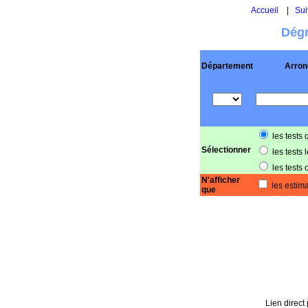
Accueil
|
Sui
Dégr
Département
Arron
les tests 
Sélectionner
les tests 
les tests 
N'afficher
les estima
que
Lien direct 