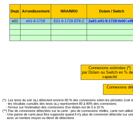
Dept.
Arrondissement
NRA/NRO
Dslam / Switch
e01
e01-6-1728
E01-6-1728-EF8-Z
2a01:e01:6:1728:fe00::ef
Connexions estimées (*)
par Dslam ou Switch en % de
capacité
Connexions dét
(*)- Les tests du soir (
s.
) détectent environ 80 % des connexions selon les périodes (voir 
- les résultats cumulés des tests (
c.
) représentent 80 à 90% des connexions.
- l'erreur sur l'estimation des connexions d'un dslam est de 5 à 10 %
(**) Pas de connexions détectées sur la carte : peu de connexions réelles, carte non utilis
- Une panne de carte peut être supposée quand il n'y plus de connexion détectée sur une 
avec un nombre moyen ou élevé de détections