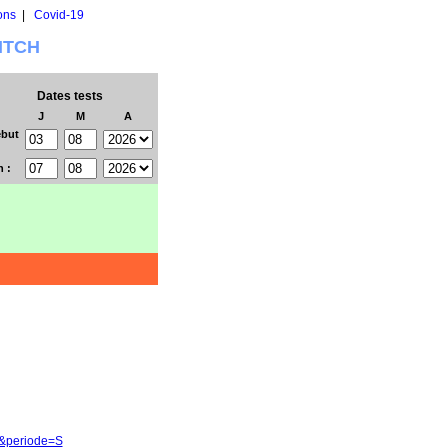
ons
|
Covid-19
WITCH
Dates tests
J
M
A
but
n :
Z&periode=S