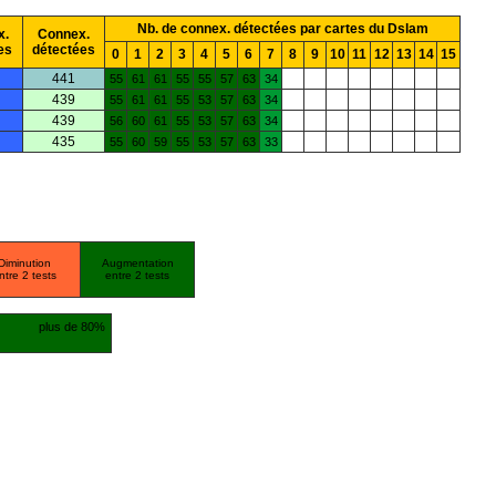
Nb. de connex. détectées par cartes du Dslam
x.
Connex.
es
détectées
0
1
2
3
4
5
6
7
8
9
10
11
12
13
14
15
441
55
61
61
55
55
57
63
34
439
55
61
61
55
53
57
63
34
439
56
60
61
55
53
57
63
34
435
55
60
59
55
53
57
63
33
Diminution
Augmentation
ntre 2 tests
entre 2 tests
plus de 80%