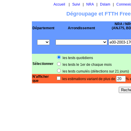
Accueil
|
Suivi
|
NRA
|
Dslam
|
Connexi
Dégroupage et FTTH Free
NRA / NR
Département
Arrondissement
(ANJ75, BD .
les tests quotidiens
Sélectionner
les tests le 1er de chaque mois
les tests cumulés (détections sur 21 jours)
N'afficher
les estimations variant de plus de
% e
que