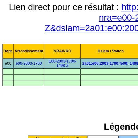
Lien direct pour ce résultat :
http
nra=e00-
Z&dslam=2a01:e00:200
Dept.
Arrondissement
NRA/NRO
Dslam / Switch
E00-2003-1700-
e00
e00-2003-1700
2a01:e00:2003:1700:fe00::149
1498-Z
Légende