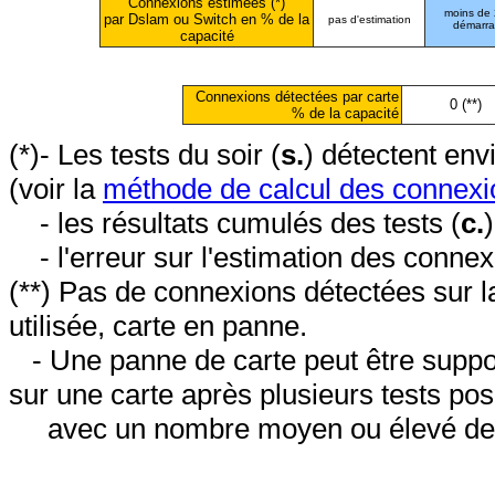
Connexions estimées (*)
moins de
par Dslam ou Switch en % de la
pas d'estimation
démarr
capacité
Connexions détectées par carte
0 (**)
% de la capacité
(*)- Les tests du soir (
s.
) détectent en
(voir la
méthode de calcul des connexi
- les résultats cumulés des tests (
c.
- l'erreur sur l'estimation des conne
(**) Pas de connexions détectées sur l
utilisée, carte en panne.
- Une panne de carte peut être suppos
sur une carte après plusieurs tests posi
avec un nombre moyen ou élevé de 