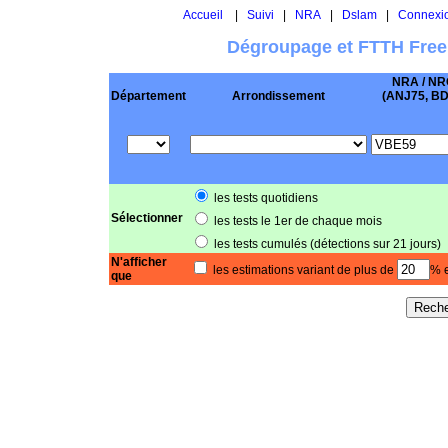
Accueil
|
Suivi
|
NRA
|
Dslam
|
Connexi
Dégroupage et FTTH Free
NRA / NR
Département
Arrondissement
(ANJ75, BD .
les tests quotidiens
Sélectionner
les tests le 1er de chaque mois
les tests cumulés (détections sur 21 jours)
N'afficher
les estimations variant de plus de
% e
que