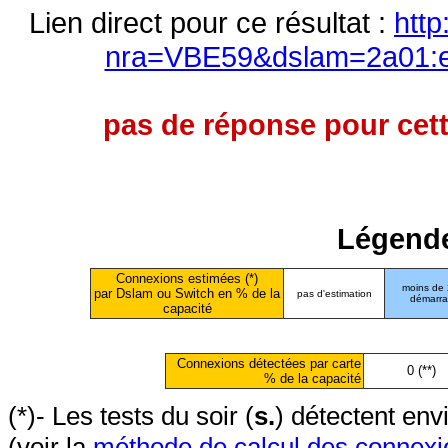
Lien direct pour ce résultat :
http
nra=VBE59&dslam=2a01:e0
pas de réponse pour cett
Légende
Connexions estimées (*)
moins de
par Dslam ou Switch en % de la
pas d'estimation
démarr
capacité
Connexions détectées par carte
0 (**)
% de la capacité
(*)- Les tests du soir (
s.
) détectent en
(voir la
méthode de calcul des connexi