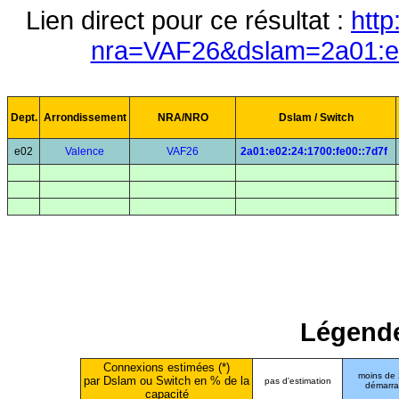
Lien direct pour ce résultat :
http
nra=VAF26&dslam=2a01:e0
Dept.
Arrondissement
NRA/NRO
Dslam / Switch
e02
Valence
VAF26
2a01:e02:24:1700:fe00::7d7f
Légende
Connexions estimées (*)
moins de
par Dslam ou Switch en % de la
pas d'estimation
démarr
capacité