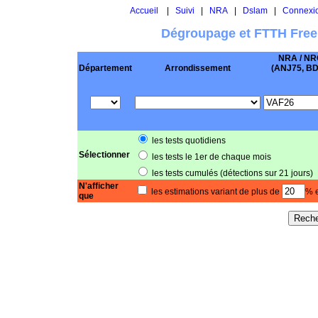
Accueil
|
Suivi
|
NRA
|
Dslam
|
Connexi
Dégroupage et FTTH Free
NRA / NR
Département
Arrondissement
(ANJ75, BD .
les tests quotidiens
Sélectionner
les tests le 1er de chaque mois
les tests cumulés (détections sur 21 jours)
N'afficher
les estimations variant de plus de
% e
que