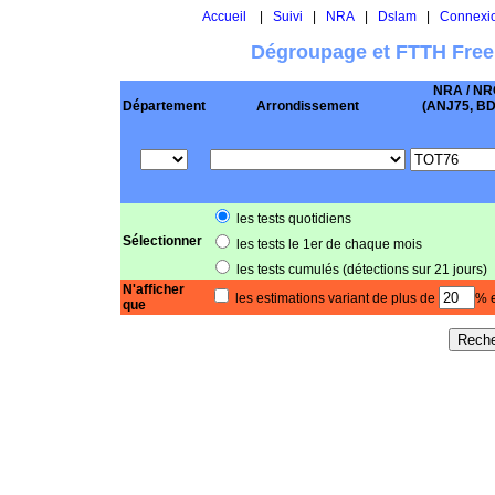
Accueil
|
Suivi
|
NRA
|
Dslam
|
Connexi
Dégroupage et FTTH Free
NRA / NR
Département
Arrondissement
(ANJ75, BD .
les tests quotidiens
Sélectionner
les tests le 1er de chaque mois
les tests cumulés (détections sur 21 jours)
N'afficher
les estimations variant de plus de
% e
que