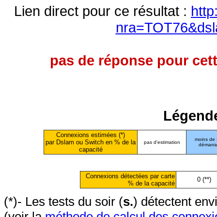
Lien direct pour ce résultat :
http
nra=TOT76&dsl
pas de réponse pour cett
Légende
Connexions estimées (*)
moins de
par Dslam ou Switch en % de la
pas d'estimation
démarr
capacité
Connexions détectées par carte
0 (**)
% de la capacité
(*)- Les tests du soir (
s.
) détectent en
(voir la
méthode de calcul des connexi