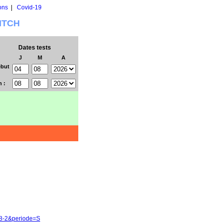
ons
|
Covid-19
WITCH
Dates tests
J
M
A
but
n :
78-2&periode=S