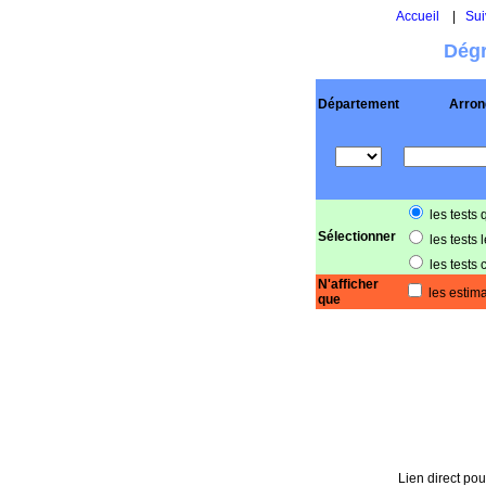
Accueil
|
Sui
Dégr
Département
Arron
les tests 
Sélectionner
les tests 
les tests 
N'afficher
les estima
que
Lien direct pou