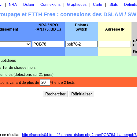
vi
|
NRA
|
Dslam
|
Connexions
|
Graphiques
|
Carto
|
Stats
|
Définiti
oupage et FTTH Free : connexions des DSLAM / S
NRA / NRO
Dslam /
dissement
(ANJ75, BD ...)
Switch
Adresse IP
Dé
:
Fi
quotidiens
le 1er de chaque mois
cumulés (détections sur 21 jours)
tions variant de plus de
% entre 2 tests
r ce résultat :
http://francois04.free.fr/connex_dslam.php?nra=POB78&dslam=pob