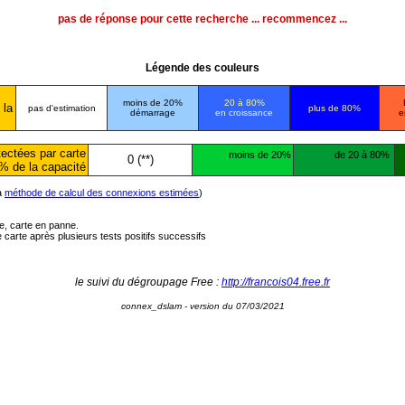
pas de réponse pour cette recherche ... recommencez ...
Légende des couleurs
moins de 20%
20 à 80%
 la
pas d'estimation
plus de 80%
démarrage
en croissance
e
ectées par carte
moins de 20%
de 20 à 80%
0 (**)
% de la capacité
la
méthode de calcul des connexions estimées
)
ée, carte en panne.
carte après plusieurs tests positifs successifs
le suivi du dégroupage Free :
http://francois04.free.fr
connex_dslam - version du 07/03/2021