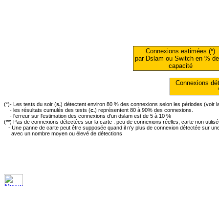
Connexions estimées (*)
par Dslam ou Switch en % de
capacité
Connexions dét
(*)- Les tests du soir (
s.
) détectent environ 80 % des connexions selon les périodes (voir 
- les résultats cumulés des tests (
c.
) représentent 80 à 90% des connexions.
- l'erreur sur l'estimation des connexions d'un dslam est de 5 à 10 %
(**) Pas de connexions détectées sur la carte : peu de connexions réelles, carte non utilis
- Une panne de carte peut être supposée quand il n'y plus de connexion détectée sur une 
avec un nombre moyen ou élevé de détections