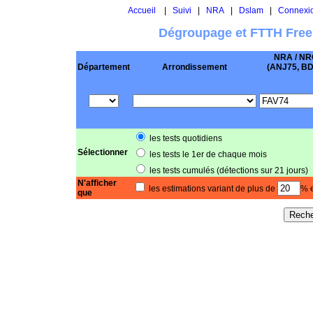
Accueil
|
Suivi
|
NRA
|
Dslam
|
Connexi
Dégroupage et FTTH Free
NRA / NR
Département
Arrondissement
(ANJ75, BD .
les tests quotidiens
Sélectionner
les tests le 1er de chaque mois
les tests cumulés (détections sur 21 jours)
N'afficher
les estimations variant de plus de
% e
que