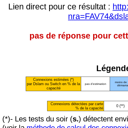
Lien direct pour ce résultat :
http
nra=FAV74&dsl
pas de réponse pour cett
Légende
Connexions estimées (*)
moins de
par Dslam ou Switch en % de la
pas d'estimation
démarr
capacité
Connexions détectées par carte
0 (**)
% de la capacité
(*)- Les tests du soir (
s.
) détectent en
(voir la
méthode de calcul des connexi