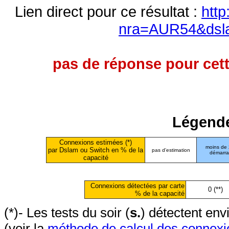
Lien direct pour ce résultat :
http
nra=AUR54&dsl
pas de réponse pour cett
Légende
Connexions estimées (*)
moins de
par Dslam ou Switch en % de la
pas d'estimation
démarr
capacité
Connexions détectées par carte
0 (**)
% de la capacité
(*)- Les tests du soir (
s.
) détectent en
(voir la
méthode de calcul des connexi