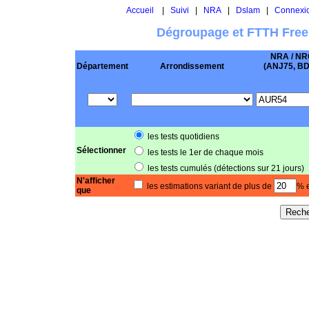
Accueil
|
Suivi
|
NRA
|
Dslam
|
Connexi
Dégroupage et FTTH Free
NRA / NR
Département
Arrondissement
(ANJ75, BD .
les tests quotidiens
Sélectionner
les tests le 1er de chaque mois
les tests cumulés (détections sur 21 jours)
N'afficher
les estimations variant de plus de
% e
que