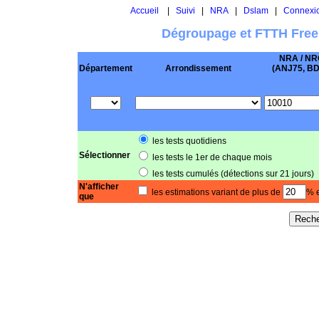
Accueil
|
Suivi
|
NRA
|
Dslam
|
Connexi
Dégroupage et FTTH Free
NRA / NR
Département
Arrondissement
(ANJ75, BD .
les tests quotidiens
Sélectionner
les tests le 1er de chaque mois
les tests cumulés (détections sur 21 jours)
N'afficher
les estimations variant de plus de
% e
que