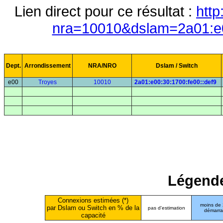
Lien direct pour ce résultat :
http
nra=10010&dslam=2a01:e0
Dept.
Arrondissement
NRA/NRO
Dslam / Switch
e00
Troyes
10010
2a01:e00:30:1700:fe00::def9
Légende
Connexions estimées (*)
moins de
par Dslam ou Switch en % de la
pas d'estimation
démarr
capacité