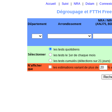
Accueil
|
Suivi
|
NRA
|
Dslam
|
Connexi
Dégroupage et FTTH Free
NRA / NR
Département
Arrondissement
(ANJ75, BD .
les tests quotidiens
Sélectionner
les tests le 1er de chaque mois
les tests cumulés (détections sur 21 jours)
N'afficher
les estimations variant de plus de
% e
que