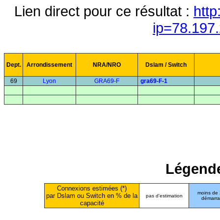
Lien direct pour ce résultat :
http
ip=78.197
Dept.
Arrondissement
NRA/NRO
Dslam / Switch
69
Lyon
GRA69-F
gra69-F-1
Légende
Connexions estimées (*)
moins de
par Dslam ou Switch en % de la
pas d'estimation
démarr
capacité