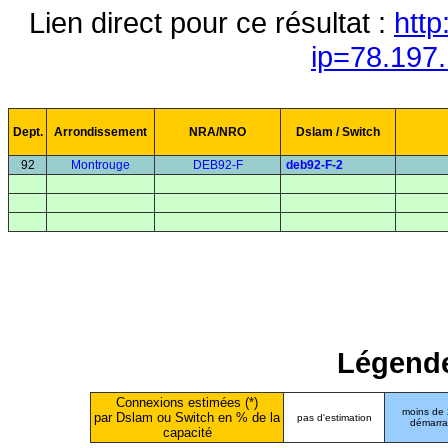
Lien direct pour ce résultat :
http
ip=78.197
Dept.
Arrondissement
NRA/NRO
Dslam / Switch
92
Montrouge
DEB92-F
deb92-F-2
Légende
Connexions estimées (*)
moins de
par Dslam ou Switch en % de la
pas d'estimation
démarr
capacité