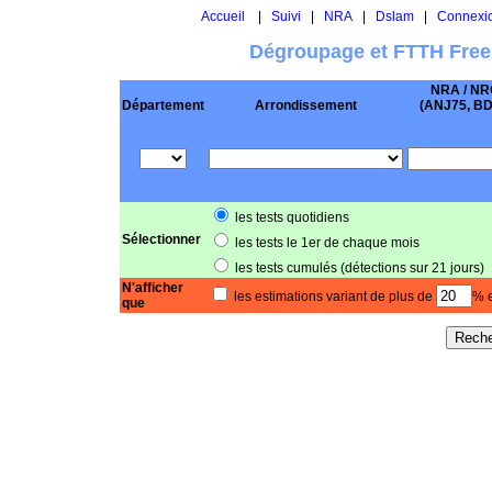
Accueil
|
Suivi
|
NRA
|
Dslam
|
Connexi
Dégroupage et FTTH Free
NRA / NR
Département
Arrondissement
(ANJ75, BD .
les tests quotidiens
Sélectionner
les tests le 1er de chaque mois
les tests cumulés (détections sur 21 jours)
N'afficher
les estimations variant de plus de
% e
que