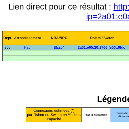
Lien direct pour ce résultat :
http
ip=2a01:e0
Dept.
Arrondissement
NRA/NRO
Dslam / Switch
e05
Pau
BEZ64
2a01:e05:20:1700:fe00::9fdc
Légende
Connexions estimées (*)
moins de
par Dslam ou Switch en % de la
pas d'estimation
démarr
capacité