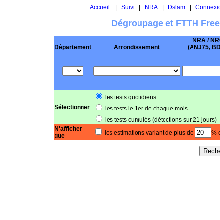
Accueil
|
Suivi
|
NRA
|
Dslam
|
Connexi
Dégroupage et FTTH Free
NRA / NR
Département
Arrondissement
(ANJ75, BD .
les tests quotidiens
Sélectionner
les tests le 1er de chaque mois
les tests cumulés (détections sur 21 jours)
N'afficher
les estimations variant de plus de
% e
que