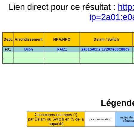
Lien direct pour ce résultat :
http
ip=2a01:e0
Dept.
Arrondissement
NRA/NRO
Dslam / Switch
e01
Dijon
RAI21
2a01:e01:2:1720:fe00::88c9
Légende
Connexions estimées (*)
moins de
par Dslam ou Switch en % de la
pas d'estimation
démarr
capacité