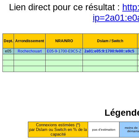
Lien direct pour ce résultat :
http
ip=2a01:e0
Dept.
Arrondissement
NRA/NRO
Dslam / Switch
e05
Rochechouart
E05-9-1700-E9C5-Z
2a01:e05:9:1700:fe00::e9c5
Légende
Connexions estimées (*)
moins de
par Dslam ou Switch en % de la
pas d'estimation
démarr
capacité