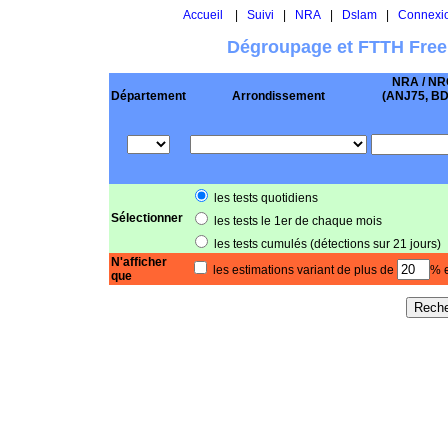
Accueil
|
Suivi
|
NRA
|
Dslam
|
Connexi
Dégroupage et FTTH Free
NRA / NR
Département
Arrondissement
(ANJ75, BD .
les tests quotidiens
Sélectionner
les tests le 1er de chaque mois
les tests cumulés (détections sur 21 jours)
N'afficher
les estimations variant de plus de
% e
que