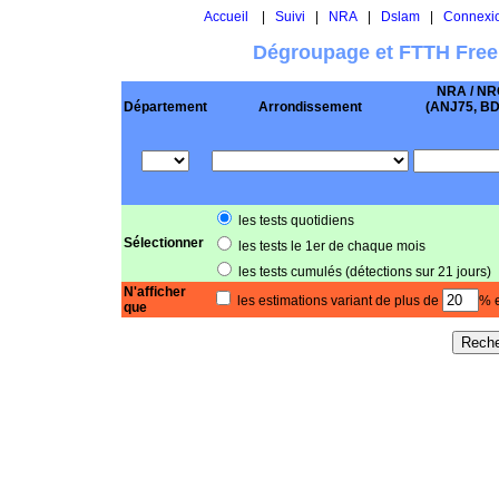
Accueil
|
Suivi
|
NRA
|
Dslam
|
Connexi
Dégroupage et FTTH Free
NRA / NR
Département
Arrondissement
(ANJ75, BD .
les tests quotidiens
Sélectionner
les tests le 1er de chaque mois
les tests cumulés (détections sur 21 jours)
N'afficher
les estimations variant de plus de
% e
que