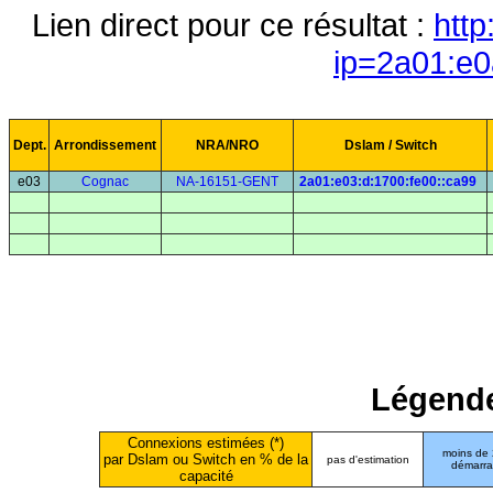
Lien direct pour ce résultat :
http
ip=2a01:e0
Dept.
Arrondissement
NRA/NRO
Dslam / Switch
e03
Cognac
NA-16151-GENT
2a01:e03:d:1700:fe00::ca99
Légende
Connexions estimées (*)
moins de
par Dslam ou Switch en % de la
pas d'estimation
démarr
capacité