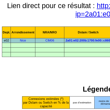
Lien direct pour ce résultat :
http
ip=2a01:e0
Dept.
Arrondissement
NRA/NRO
Dslam / Switch
e02
Nice
CIM06
2a01:e02:200b:1700:fe00::c86
Légende
Connexions estimées (*)
moins de
par Dslam ou Switch en % de la
pas d'estimation
démarr
capacité