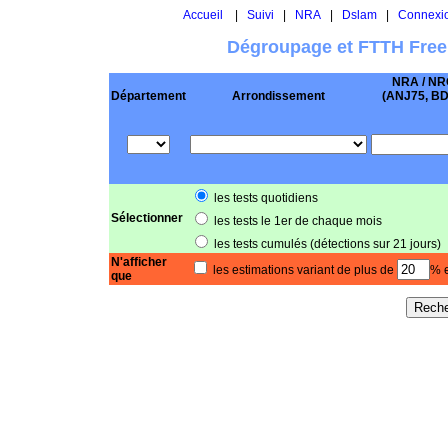
Accueil
|
Suivi
|
NRA
|
Dslam
|
Connexi
Dégroupage et FTTH Free
NRA / NR
Département
Arrondissement
(ANJ75, BD .
les tests quotidiens
Sélectionner
les tests le 1er de chaque mois
les tests cumulés (détections sur 21 jours)
N'afficher
les estimations variant de plus de
% e
que