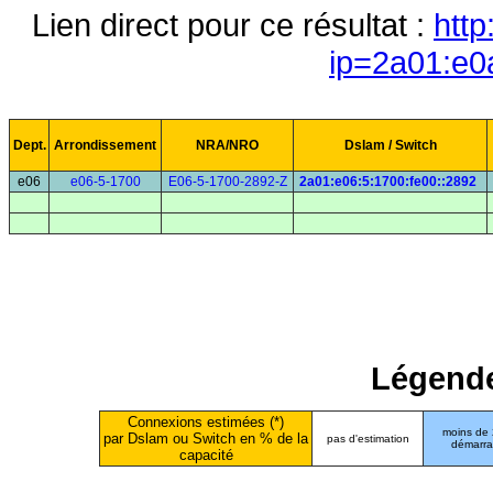
Lien direct pour ce résultat :
http
ip=2a01:e0
Dept.
Arrondissement
NRA/NRO
Dslam / Switch
e06
e06-5-1700
E06-5-1700-2892-Z
2a01:e06:5:1700:fe00::2892
Légende
Connexions estimées (*)
moins de
par Dslam ou Switch en % de la
pas d'estimation
démarr
capacité