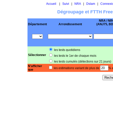
Accueil
|
Suivi
|
NRA
|
Dslam
|
Connexi
Dégroupage et FTTH Free
NRA / NR
Département
Arrondissement
(ANJ75, BD .
les tests quotidiens
Sélectionner
les tests le 1er de chaque mois
les tests cumulés (détections sur 21 jours)
N'afficher
les estimations variant de plus de
% e
que