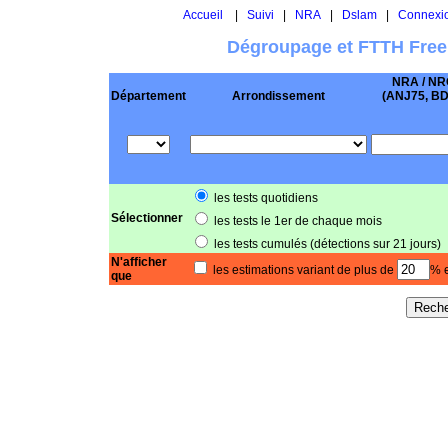
Accueil
|
Suivi
|
NRA
|
Dslam
|
Connexi
Dégroupage et FTTH Free
NRA / NR
Département
Arrondissement
(ANJ75, BD .
les tests quotidiens
Sélectionner
les tests le 1er de chaque mois
les tests cumulés (détections sur 21 jours)
N'afficher
les estimations variant de plus de
% e
que