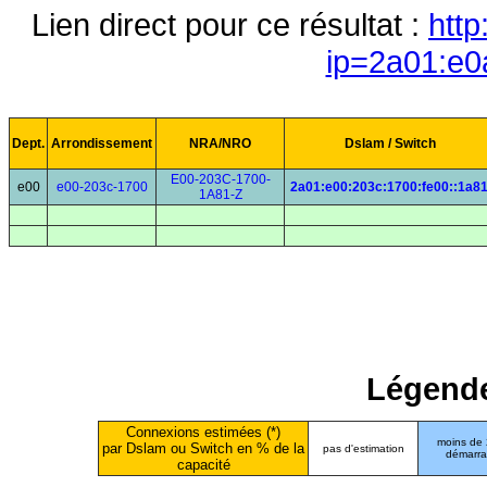
Lien direct pour ce résultat :
http
ip=2a01:e0
Dept.
Arrondissement
NRA/NRO
Dslam / Switch
E00-203C-1700-
e00
e00-203c-1700
2a01:e00:203c:1700:fe00::1a8
1A81-Z
Légende
Connexions estimées (*)
moins de
par Dslam ou Switch en % de la
pas d'estimation
démarr
capacité