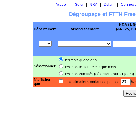
Accueil
|
Suivi
|
NRA
|
Dslam
|
Connexi
Dégroupage et FTTH Free
NRA / NR
Département
Arrondissement
(ANJ75, BD .
les tests quotidiens
Sélectionner
les tests le 1er de chaque mois
les tests cumulés (détections sur 21 jours)
N'afficher
les estimations variant de plus de
% e
que