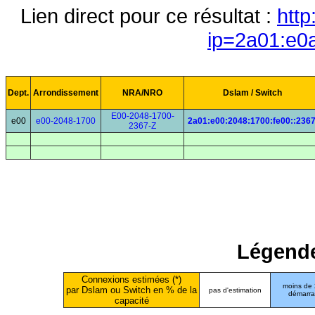
Lien direct pour ce résultat :
http
ip=2a01:e0
Dept.
Arrondissement
NRA/NRO
Dslam / Switch
E00-2048-1700-
e00
e00-2048-1700
2a01:e00:2048:1700:fe00::236
2367-Z
Légende
Connexions estimées (*)
moins de
par Dslam ou Switch en % de la
pas d'estimation
démarr
capacité