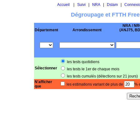
Accueil
|
Suivi
|
NRA
|
Dslam
|
Connexi
Dégroupage et FTTH Free
NRA / NR
Département
Arrondissement
(ANJ75, BD .
les tests quotidiens
Sélectionner
les tests le 1er de chaque mois
les tests cumulés (détections sur 21 jours)
N'afficher
les estimations variant de plus de
% e
que