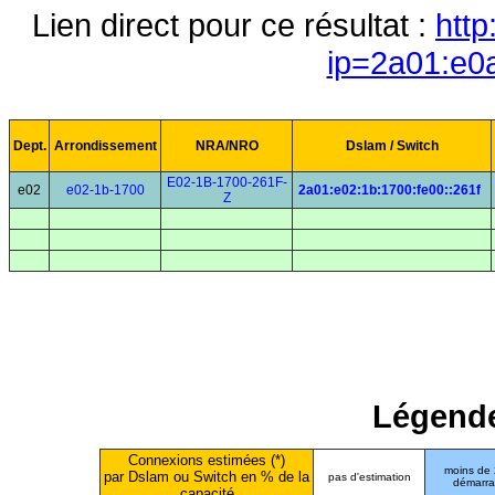
Lien direct pour ce résultat :
http
ip=2a01:e0
Dept.
Arrondissement
NRA/NRO
Dslam / Switch
E02-1B-1700-261F-
e02
e02-1b-1700
2a01:e02:1b:1700:fe00::261f
Z
Légende
Connexions estimées (*)
moins de
par Dslam ou Switch en % de la
pas d'estimation
démarr
capacité