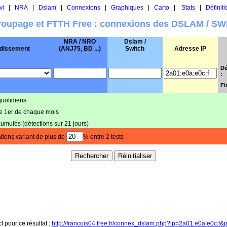
vi
|
NRA
|
Dslam
|
Connexions
|
Graphiques
|
Carto
|
Stats
|
Définiti
oupage et FTTH Free : connexions des DSLAM / S
NRA / NRO
Dslam /
dissement
(ANJ75, BD ...)
Switch
Adresse IP
Dé
:
Fi
quotidiens
le 1er de chaque mois
cumulés (détections sur 21 jours)
tions variant de plus de
% entre 2 tests
t pour ce résultat :
http://francois04.free.fr/connex_dslam.php?ip=2a01:e0a:e0c:f&