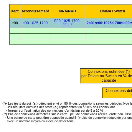
Dept.
Arrondissement
NRA/NRO
Dslam / Switch
E00-1025-1700-
e00
e00-1025-1700
2a01:e00:1025:1700:fe00::
FC1-Z
Connexions estimées (*)
par Dslam ou Switch en % de
capacité
Connexions dét
(*)- Les tests du soir (
s.
) détectent environ 80 % des connexions selon les périodes (voir 
- les résultats cumulés des tests (
c.
) représentent 80 à 90% des connexions.
- l'erreur sur l'estimation des connexions d'un dslam est de 5 à 10 %
(**) Pas de connexions détectées sur la carte : peu de connexions réelles, carte non utilis
- Une panne de carte peut être supposée quand il n'y plus de connexion détectée sur une 
avec un nombre moyen ou élevé de détections