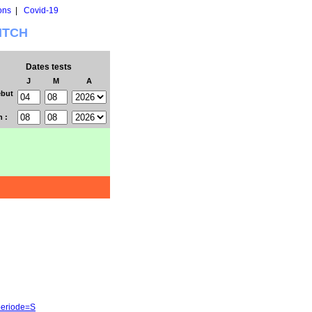
ons
|
Covid-19
WITCH
Dates tests
J
M
A
but
n :
periode=S