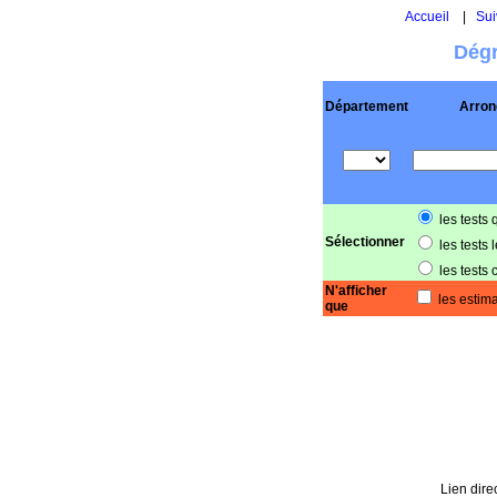
Accueil
|
Sui
Dégr
Département
Arron
les tests 
Sélectionner
les tests 
les tests 
N'afficher
les estima
que
Lien direc