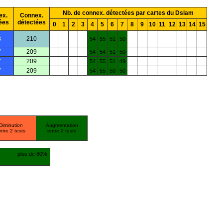
Nb. de connex. détectées par cartes du Dslam
ex.
Connex.
ées
détectées
0
1
2
3
4
5
6
7
8
9
10
11
12
13
14
15
8
210
54
55
51
50
7
209
54
54
51
50
7
209
54
55
51
49
7
209
54
55
50
50
Diminution
Augmentation
ntre 2 tests
entre 2 tests
plus de 80%