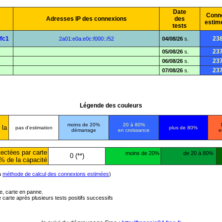
Date
Conn
Adresses IP des connexions
des
estim
tests
fc1
23
2a01:e0a:e0c:f000::/52
04/08/26
s.
23
05/08/26
s.
23
06/08/26
s.
23
07/08/26
s.
Légende des couleurs
moins de 20%
20 à 80%
 la
pas d'estimation
plus de 80%
démarrage
en croissance
e
ectées par carte
moins de 20%
de 20 à 80%
0 (**)
% de la capacité
la
méthode de calcul des connexions estimées
)
ée, carte en panne.
carte après plusieurs tests positifs successifs