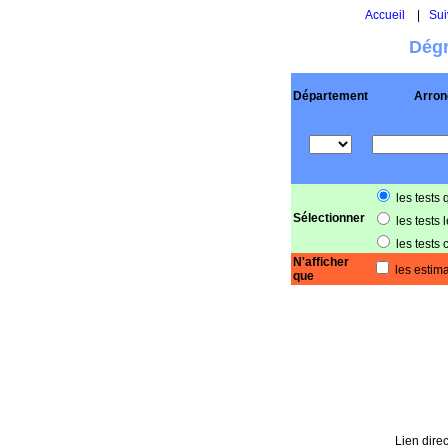
Accueil
|
Sui
Dégr
Département
Arron
les tests 
Sélectionner
les tests 
les tests 
N'afficher
les estima
que
Lien direc