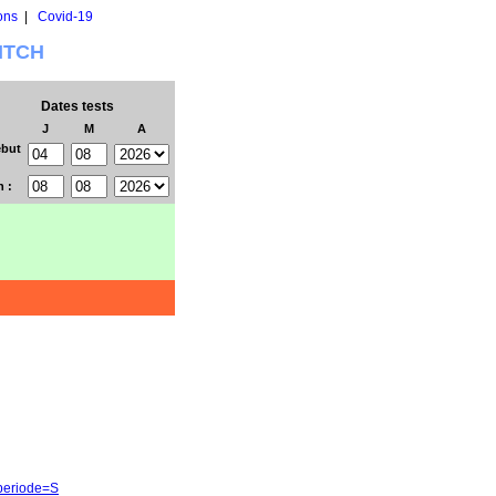
ons
|
Covid-19
WITCH
Dates tests
J
M
A
but
n :
&periode=S