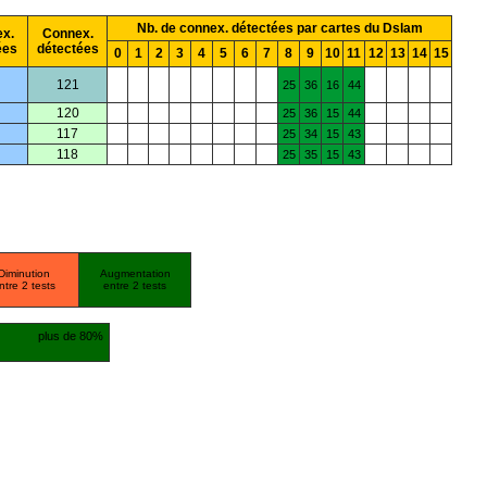
Nb. de connex. détectées par cartes du Dslam
x.
Connex.
ées
détectées
0
1
2
3
4
5
6
7
8
9
10
11
12
13
14
15
121
25
36
16
44
120
25
36
15
44
117
25
34
15
43
118
25
35
15
43
Diminution
Augmentation
ntre 2 tests
entre 2 tests
plus de 80%