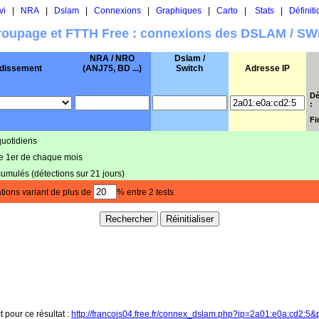
vi
|
NRA
|
Dslam
|
Connexions
|
Graphiques
|
Carto
|
Stats
|
Définiti
oupage et FTTH Free : connexions des DSLAM / S
NRA / NRO
Dslam /
dissement
(ANJ75, BD ...)
Switch
Adresse IP
Dé
:
Fi
quotidiens
le 1er de chaque mois
cumulés (détections sur 21 jours)
tions variant de plus de
% entre 2 tests
t pour ce résultat :
http://francois04.free.fr/connex_dslam.php?ip=2a01:e0a:cd2:5