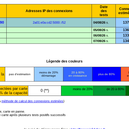
Date
Conne
Adresses IP des connexions
des
estim
tests
a90
137
2a01:e0a:cd2:5000::/52
04/08/26
s.
136
05/08/26
s.
133
06/08/26
s.
134
07/08/26
s.
Légende des couleurs
moins de 20%
20 à 80%
 la
pas d'estimation
plus de 80%
démarrage
en croissance
e
ectées par carte
moins de 20%
de 20 à 80%
0 (**)
% de la capacité
la
méthode de calcul des connexions estimées
)
ée, carte en panne.
carte après plusieurs tests positifs successifs