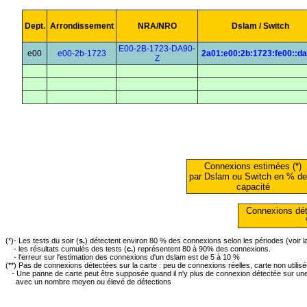
Dept.
Arrondissement
NRA/NRO
Dslam / Switch
E00-2B-1723-DA90-
e00
e00-2b-1723
2a01:e00:2b:1723:fe00::d
Z
Connexions estimées (*)
par Dslam ou Switch en % de
capacité
Connexions dét
(*)- Les tests du soir (
s.
) détectent environ 80 % des connexions selon les périodes (voir 
- les résultats cumulés des tests (
c.
) représentent 80 à 90% des connexions.
- l'erreur sur l'estimation des connexions d'un dslam est de 5 à 10 %
(**) Pas de connexions détectées sur la carte : peu de connexions réelles, carte non utilis
- Une panne de carte peut être supposée quand il n'y plus de connexion détectée sur une 
avec un nombre moyen ou élevé de détections