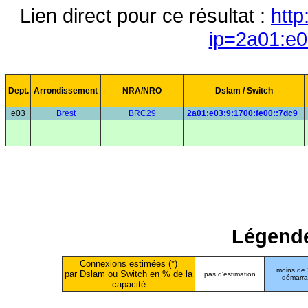
Lien direct pour ce résultat :
http
ip=2a01:e0
Dept.
Arrondissement
NRA/NRO
Dslam / Switch
e03
Brest
BRC29
2a01:e03:9:1700:fe00::7dc9
Légende
Connexions estimées (*)
moins de
par Dslam ou Switch en % de la
pas d'estimation
démarr
capacité