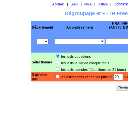
Accueil
|
Suivi
|
NRA
|
Dslam
|
Connexi
Dégroupage et FTTH Free
NRA / NR
Département
Arrondissement
(ANJ75, BD .
les tests quotidiens
Sélectionner
les tests le 1er de chaque mois
les tests cumulés (détections sur 21 jours)
N'afficher
les estimations variant de plus de
% e
que