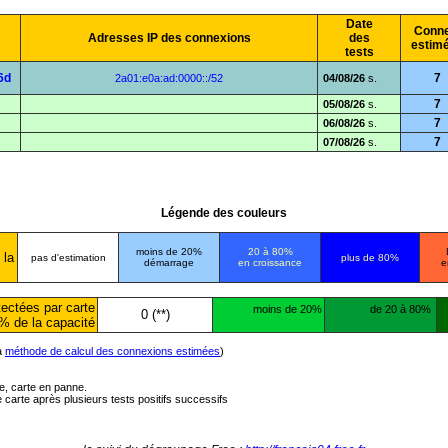
Date
Conne
Adresses IP des connexions
des
estim
tests
6d
7
2a01:e0a:ad:0000::/52
04/08/26
s.
7
05/08/26
s.
7
06/08/26
s.
7
07/08/26
s.
Légende des couleurs
moins de 20%
20 à 80%
 la
pas d'estimation
plus de 80%
démarrage
en croissance
e
ectées par carte
moins de 20%
de 20 à 80%
0 (**)
% de la capacité
la
méthode de calcul des connexions estimées
)
ée, carte en panne.
carte après plusieurs tests positifs successifs