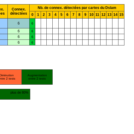
Nb. de connex. détectées par cartes du Dslam
x.
Connex.
ées
détectées
0
1
2
3
4
5
6
7
8
9
10
11
12
13
14
15
6
6
6
6
6
6
6
6
Diminution
Augmentation
ntre 2 tests
entre 2 tests
plus de 80%