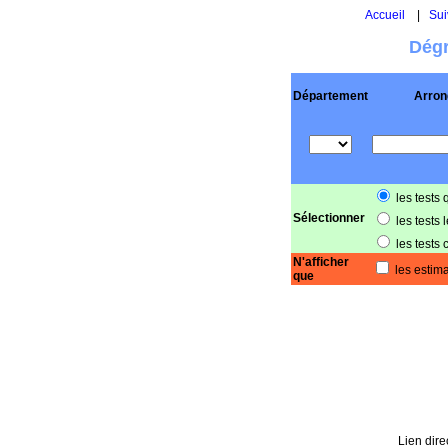
Accueil
|
Sui
Dégr
Département
Arron
les tests 
Sélectionner
les tests 
les tests 
N'afficher
les estima
que
Lien dire