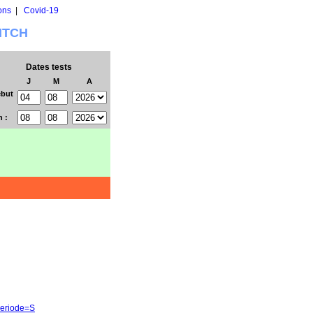
ons
|
Covid-19
WITCH
Dates tests
J
M
A
but
n :
periode=S