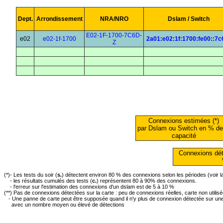
Dept.
Arrondissement
NRA/NRO
Dslam / Switch
E02-1F-1700-7C6D-
e02
e02-1f-1700
2a01:e02:1f:1700:fe00::7c
Z
Connexions estimées (*)
par Dslam ou Switch en % de
capacité
Connexions dét
(*)- Les tests du soir (
s.
) détectent environ 80 % des connexions selon les périodes (voir 
- les résultats cumulés des tests (
c.
) représentent 80 à 90% des connexions.
- l'erreur sur l'estimation des connexions d'un dslam est de 5 à 10 %
(**) Pas de connexions détectées sur la carte : peu de connexions réelles, carte non utilis
- Une panne de carte peut être supposée quand il n'y plus de connexion détectée sur une 
avec un nombre moyen ou élevé de détections