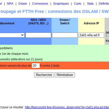
vi
|
NRA
|
Dslam
|
Connexions
|
Graphiques
|
Carto
|
Stats
|
Définiti
oupage et FTTH Free : connexions des DSLAM / S
NRA / NRO
Dslam /
dissement
(ANJ75, BD ...)
Switch
Adresse IP
Dé
:
Fi
quotidiens
le 1er de chaque mois
cumulés (détections sur 21 jours)
tions variant de plus de
% entre 2 tests
ct pour ce résultat :
http://francois04.free.fr/connex_dslam.php?ip=2a01:e0a:ad:0&