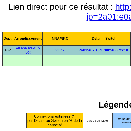
Lien direct pour ce résultat :
http
ip=2a01:e0
Dept.
Arrondissement
NRA/NRO
Dslam / Switch
Villeneuve-sur-
e02
VIL47
2a01:e02:13:1700:fe00::cc18
Lot
Légende
Connexions estimées (*)
moins de
par Dslam ou Switch en % de la
pas d'estimation
démarr
capacité