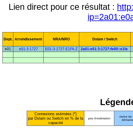
Lien direct pour ce résultat :
http
ip=2a01:e0
Dept.
Arrondissement
NRA/NRO
Dslam / Switch
e01
e01-3-1727
E01-3-1727-E1FA-Z
2a01:e01:3:1727:fe00::e1fa
Légende
Connexions estimées (*)
moins de
par Dslam ou Switch en % de la
pas d'estimation
démarr
capacité