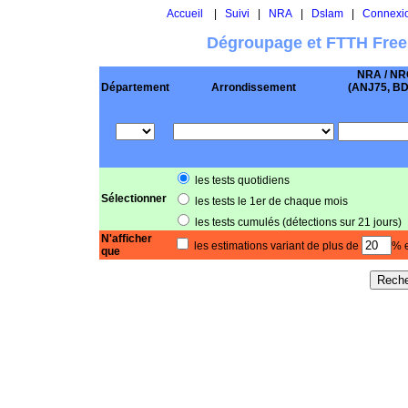
Accueil
|
Suivi
|
NRA
|
Dslam
|
Connexi
Dégroupage et FTTH Free
NRA / NR
Département
Arrondissement
(ANJ75, BD .
les tests quotidiens
Sélectionner
les tests le 1er de chaque mois
les tests cumulés (détections sur 21 jours)
N'afficher
les estimations variant de plus de
% e
que