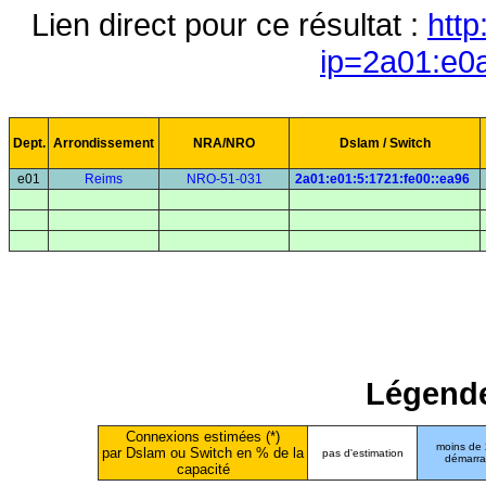
Lien direct pour ce résultat :
http
ip=2a01:e0
Dept.
Arrondissement
NRA/NRO
Dslam / Switch
e01
Reims
NRO-51-031
2a01:e01:5:1721:fe00::ea96
Légende
Connexions estimées (*)
moins de
par Dslam ou Switch en % de la
pas d'estimation
démarr
capacité