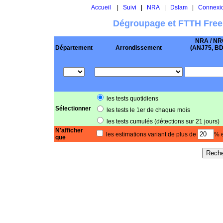
Accueil
|
Suivi
|
NRA
|
Dslam
|
Connexi
Dégroupage et FTTH Free
NRA / NR
Département
Arrondissement
(ANJ75, BD .
les tests quotidiens
Sélectionner
les tests le 1er de chaque mois
les tests cumulés (détections sur 21 jours)
N'afficher
les estimations variant de plus de
% e
que