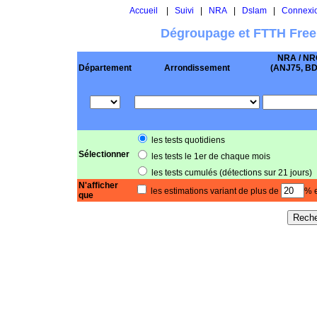
Accueil
|
Suivi
|
NRA
|
Dslam
|
Connexi
Dégroupage et FTTH Free
NRA / NR
Département
Arrondissement
(ANJ75, BD .
les tests quotidiens
Sélectionner
les tests le 1er de chaque mois
les tests cumulés (détections sur 21 jours)
N'afficher
les estimations variant de plus de
% e
que