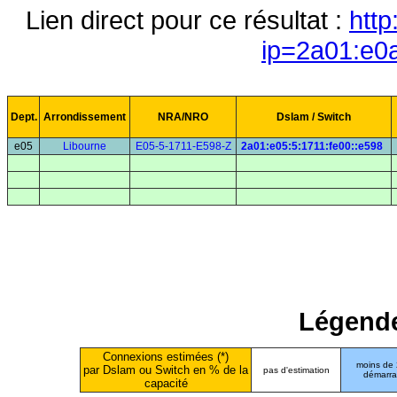
Lien direct pour ce résultat :
http
ip=2a01:e0
Dept.
Arrondissement
NRA/NRO
Dslam / Switch
e05
Libourne
E05-5-1711-E598-Z
2a01:e05:5:1711:fe00::e598
Légende
Connexions estimées (*)
moins de
par Dslam ou Switch en % de la
pas d'estimation
démarr
capacité