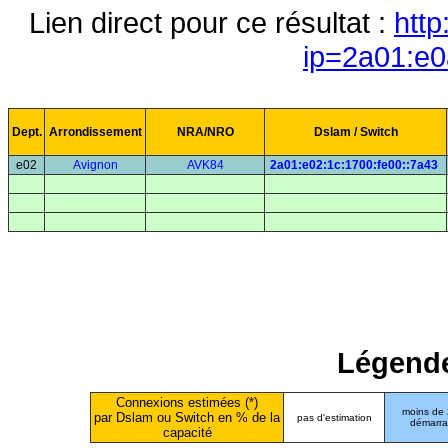
Lien direct pour ce résultat :
http
ip=2a01:e0
Dept.
Arrondissement
NRA/NRO
Dslam / Switch
e02
Avignon
AVK84
2a01:e02:1c:1700:fe00::7a43
Légende
Connexions estimées (*)
moins de
par Dslam ou Switch en % de la
pas d'estimation
démarr
capacité