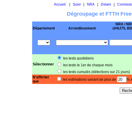
Accueil
|
Suivi
|
NRA
|
Dslam
|
Connexi
Dégroupage et FTTH Free
NRA / NR
Département
Arrondissement
(ANJ75, BD .
les tests quotidiens
Sélectionner
les tests le 1er de chaque mois
les tests cumulés (détections sur 21 jours)
N'afficher
les estimations variant de plus de
% e
que