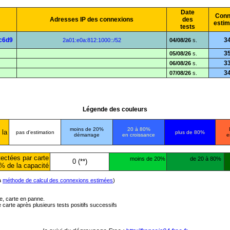
Date
Conn
Adresses IP des connexions
des
esti
tests
c6d9
3
2a01:e0a:812:1000::/52
04/08/26
s.
3
05/08/26
s.
3
06/08/26
s.
3
07/08/26
s.
Légende des couleurs
moins de 20%
20 à 80%
 la
pas d'estimation
plus de 80%
démarrage
en croissance
e
ectées par carte
moins de 20%
de 20 à 80%
0 (**)
% de la capacité
la
méthode de calcul des connexions estimées
)
ée, carte en panne.
carte après plusieurs tests positifs successifs