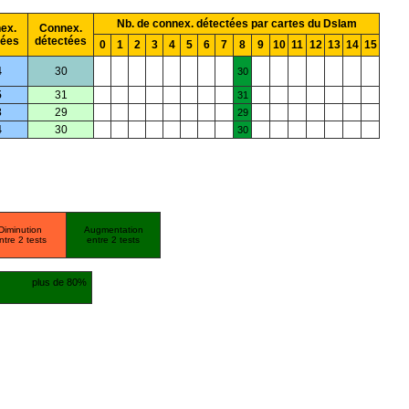
Nb. de connex. détectées par cartes du Dslam
ex.
Connex.
mées
détectées
0
1
2
3
4
5
6
7
8
9
10
11
12
13
14
15
4
30
30
5
31
31
3
29
29
4
30
30
Diminution
Augmentation
ntre 2 tests
entre 2 tests
plus de 80%