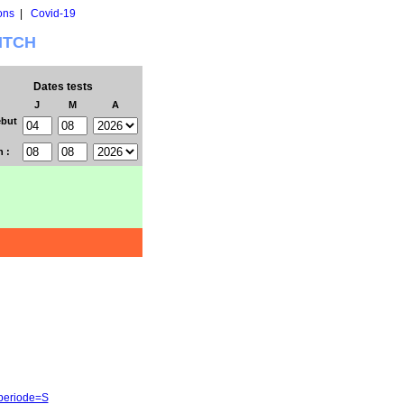
ons
|
Covid-19
WITCH
Dates tests
J
M
A
but
n :
&periode=S