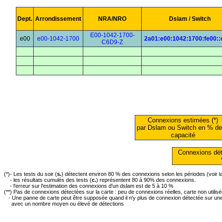
Dept.
Arrondissement
NRA/NRO
Dslam / Switch
E00-1042-1700-
e00
e00-1042-1700
2a01:e00:1042:1700:fe00::
C6D9-Z
Connexions estimées (*)
par Dslam ou Switch en % de
capacité
Connexions dét
(*)- Les tests du soir (
s.
) détectent environ 80 % des connexions selon les périodes (voir 
- les résultats cumulés des tests (
c.
) représentent 80 à 90% des connexions.
- l'erreur sur l'estimation des connexions d'un dslam est de 5 à 10 %
(**) Pas de connexions détectées sur la carte : peu de connexions réelles, carte non utilis
- Une panne de carte peut être supposée quand il n'y plus de connexion détectée sur une 
avec un nombre moyen ou élevé de détections