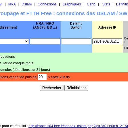
vi
|
NRA
|
Dslam
|
Connexions
|
Graphiques
|
Carto
|
Stats
|
Définiti
oupage et FTTH Free : connexions des DSLAM / S
NRA / NRO
Dslam /
dissement
(ANJ75, BD ...)
Switch
Adresse IP
Dé
:
Fi
quotidiens
le 1er de chaque mois
cumulés (détections sur 21 jours)
tions variant de plus de
% entre 2 tests
t pour ce résultat :
http://francois04.free.fr/connex_dslam.php?ip=2a01:e0a:812:1