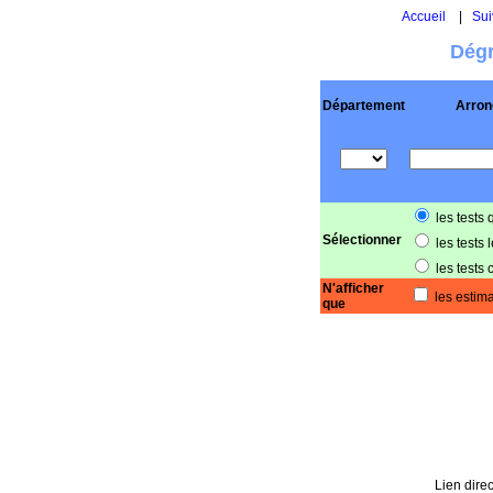
Accueil
|
Sui
Dégr
Département
Arron
les tests 
Sélectionner
les tests 
les tests 
N'afficher
les estima
que
Lien direc