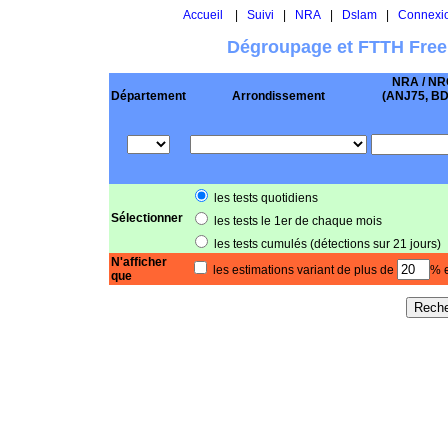
Accueil
|
Suivi
|
NRA
|
Dslam
|
Connexi
Dégroupage et FTTH Free
NRA / NR
Département
Arrondissement
(ANJ75, BD .
les tests quotidiens
Sélectionner
les tests le 1er de chaque mois
les tests cumulés (détections sur 21 jours)
N'afficher
les estimations variant de plus de
% e
que