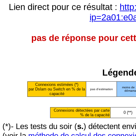
Lien direct pour ce résultat :
http
ip=2a01:e0
pas de réponse pour cett
Légende
Connexions estimées (*)
moins de
par Dslam ou Switch en % de la
pas d'estimation
démarr
capacité
Connexions détectées par carte
0 (**)
% de la capacité
(*)- Les tests du soir (
s.
) détectent en
(voir la
méthode de calcul des connexi