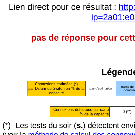
Lien direct pour ce résultat :
http
ip=2a01:e0
pas de réponse pour cett
Légende
Connexions estimées (*)
moins de
par Dslam ou Switch en % de la
pas d'estimation
démarr
capacité
Connexions détectées par carte
0 (**)
% de la capacité
(*)- Les tests du soir (
s.
) détectent en
(voir la
méthode de calcul des connexi