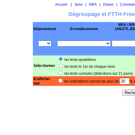
Accueil
|
Suivi
|
NRA
|
Dslam
|
Connexi
Dégroupage et FTTH Free
NRA / NR
Département
Arrondissement
(ANJ75, BD .
les tests quotidiens
Sélectionner
les tests le 1er de chaque mois
les tests cumulés (détections sur 21 jours)
N'afficher
les estimations variant de plus de
% e
que