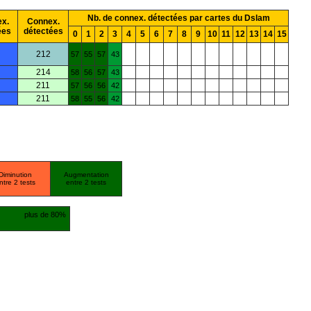
Nb. de connex. détectées par cartes du Dslam
x.
Connex.
ées
détectées
0
1
2
3
4
5
6
7
8
9
10
11
12
13
14
15
212
57
55
57
43
214
58
56
57
43
211
57
56
56
42
211
58
55
56
42
Diminution
Augmentation
ntre 2 tests
entre 2 tests
plus de 80%