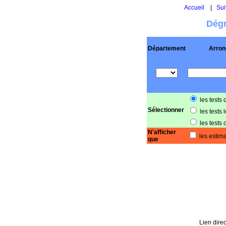
Accueil
|
Sui
Dégr
Département
Arron
les tests 
Sélectionner
les tests 
les tests 
N'afficher
les estima
que
Lien direc