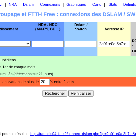
vi
|
NRA
|
Dslam
|
Connexions
|
Graphiques
|
Carto
|
Stats
|
Définiti
oupage et FTTH Free : connexions des DSLAM / S
NRA / NRO
Dslam /
dissement
(ANJ75, BD ...)
Switch
Adresse IP
Dé
:
Fi
quotidiens
le 1er de chaque mois
cumulés (détections sur 21 jours)
tions variant de plus de
% entre 2 tests
t pour ce résultat :
http://francois04.free.fr/connex_dslam.php?ip=2a01:e0a:3b7:e