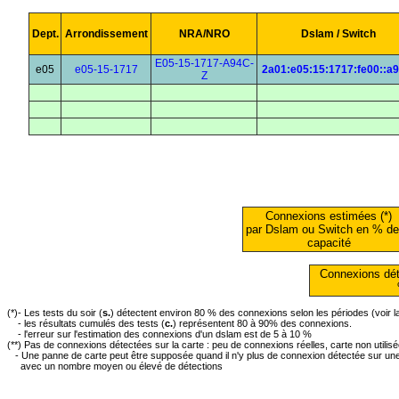
Dept.
Arrondissement
NRA/NRO
Dslam / Switch
E05-15-1717-A94C-
e05
e05-15-1717
2a01:e05:15:1717:fe00::a
Z
Connexions estimées (*)
par Dslam ou Switch en % de
capacité
Connexions dét
(*)- Les tests du soir (
s.
) détectent environ 80 % des connexions selon les périodes (voir 
- les résultats cumulés des tests (
c.
) représentent 80 à 90% des connexions.
- l'erreur sur l'estimation des connexions d'un dslam est de 5 à 10 %
(**) Pas de connexions détectées sur la carte : peu de connexions réelles, carte non utilis
- Une panne de carte peut être supposée quand il n'y plus de connexion détectée sur une 
avec un nombre moyen ou élevé de détections