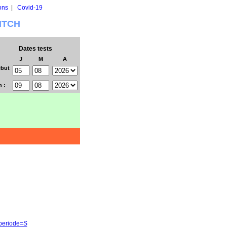
ons
|
Covid-19
WITCH
Dates tests
J
M
A
but
n :
&periode=S