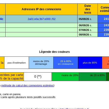
Date
Conne
Adresses IP des connexions
des
estim
tests
94c
241
2a01:e0a:3b7:e000::/52
05/08/26
s.
243
06/08/26
s.
239
07/08/26
s.
239
08/08/26
s.
Légende des couleurs
moins de 20%
20 à 80%
 la
pas d'estimation
plus de 80%
démarrage
en croissance
e
ectées par carte
moins de 20%
de 20 à 80%
0 (**)
% de la capacité
la
méthode de calcul des connexions estimées
)
ée, carte en panne.
carte après plusieurs tests positifs successifs