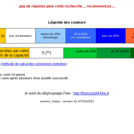
pas de réponse pour cette recherche ... recommencez ...
Légende des couleurs
moins de 20%
20 à 80%
 la
pas d'estimation
plus de 80%
démarrage
en croissance
e
ectées par carte
moins de 20%
de 20 à 80%
0 (**)
% de la capacité
la
méthode de calcul des connexions estimées
)
ée, carte en panne.
carte après plusieurs tests positifs successifs
le suivi du dégroupage Free :
http://francois04.free.fr
connex_dslam - version du 07/03/2021