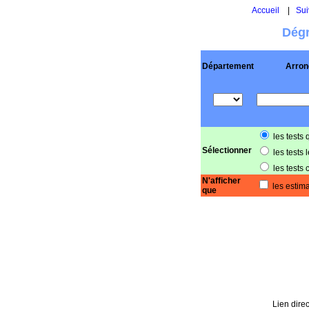
Accueil
|
Sui
Dégr
Département
Arron
les tests 
Sélectionner
les tests 
les tests 
N'afficher
les estima
que
Lien direc