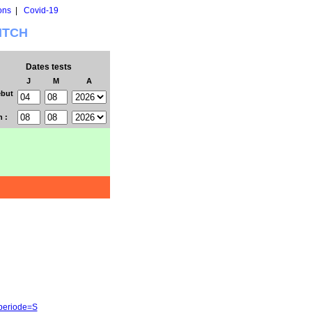
ons
|
Covid-19
WITCH
Dates tests
J
M
A
but
n :
&periode=S