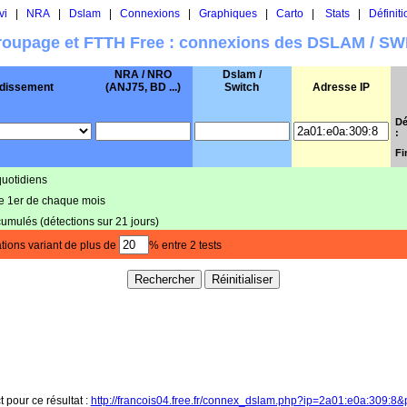
vi
|
NRA
|
Dslam
|
Connexions
|
Graphiques
|
Carto
|
Stats
|
Définiti
oupage et FTTH Free : connexions des DSLAM / S
NRA / NRO
Dslam /
dissement
(ANJ75, BD ...)
Switch
Adresse IP
Dé
:
Fi
quotidiens
le 1er de chaque mois
cumulés (détections sur 21 jours)
tions variant de plus de
% entre 2 tests
t pour ce résultat :
http://francois04.free.fr/connex_dslam.php?ip=2a01:e0a:309:8