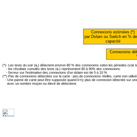
Connexions estimées (*)
par Dslam ou Switch en % de
capacité
Connexions dét
(*)- Les tests du soir (
s.
) détectent environ 80 % des connexions selon les périodes (voir 
- les résultats cumulés des tests (
c.
) représentent 80 à 90% des connexions.
- l'erreur sur l'estimation des connexions d'un dslam est de 5 à 10 %
(**) Pas de connexions détectées sur la carte : peu de connexions réelles, carte non utilis
- Une panne de carte peut être supposée quand il n'y plus de connexion détectée sur une 
avec un nombre moyen ou élevé de détections