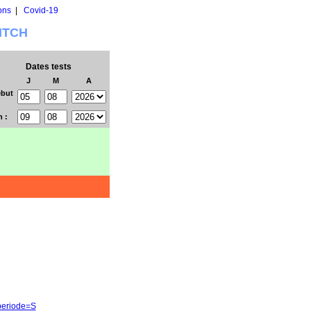
ons
|
Covid-19
WITCH
Dates tests
J
M
A
but
n :
&periode=S