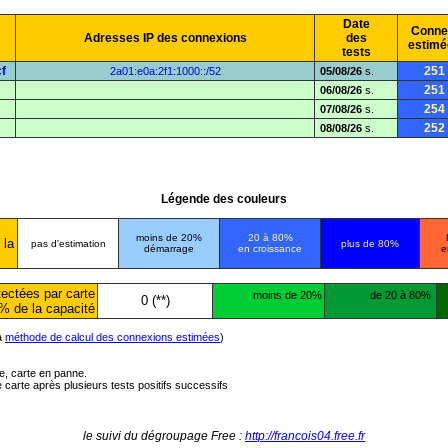
Date
Conne
Adresses IP des connexions
des
estimé
tests
f
251
2a01:e0a:2f1:1000::/52
05/08/26
s.
251
06/08/26
s.
254
07/08/26
s.
252
08/08/26
s.
Légende des couleurs
moins de 20%
20 à 80%
 la
pas d'estimation
plus de 80%
démarrage
en croissance
e
ectées par carte
moins de 20%
de 20 à 80%
0 (**)
% de la capacité
la
méthode de calcul des connexions estimées
)
ée, carte en panne.
carte après plusieurs tests positifs successifs
le suivi du dégroupage Free :
http://francois04.free.fr