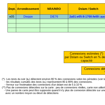
Dept.
Arrondissement
NRA/NRO
Dslam / Switch
e05
Dieppe
DIE76
2a01:e05:9:1700:fe00::aac
Connexions estimées (*)
par Dslam ou Switch en % de
capacité
Connexions dét
(*)- Les tests du soir (
s.
) détectent environ 80 % des connexions selon les périodes (voir 
- les résultats cumulés des tests (
c.
) représentent 80 à 90% des connexions.
- l'erreur sur l'estimation des connexions d'un dslam est de 5 à 10 %
(**) Pas de connexions détectées sur la carte : peu de connexions réelles, carte non utilis
- Une panne de carte peut être supposée quand il n'y plus de connexion détectée sur une 
avec un nombre moyen ou élevé de détections