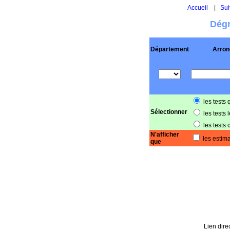
Accueil
|
Sui
Dégr
Département
Arron
les tests 
Sélectionner
les tests 
les tests 
N'afficher
les estima
que
Lien direc