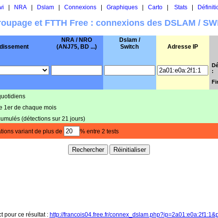
vi
|
NRA
|
Dslam
|
Connexions
|
Graphiques
|
Carto
|
Stats
|
Définiti
oupage et FTTH Free : connexions des DSLAM / S
NRA / NRO
Dslam /
dissement
(ANJ75, BD ...)
Switch
Adresse IP
Dé
:
Fi
quotidiens
le 1er de chaque mois
cumulés (détections sur 21 jours)
tions variant de plus de
% entre 2 tests
t pour ce résultat :
http://francois04.free.fr/connex_dslam.php?ip=2a01:e0a:2f1:1