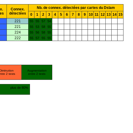
Nb. de connex. détectées par cartes du Dslam
x.
Connex.
es
détectées
0
1
2
3
4
5
6
7
8
9
10
11
12
13
14
15
221
55
55
57
54
221
55
53
58
55
224
55
56
58
55
222
55
57
55
55
Diminution
Augmentation
ntre 2 tests
entre 2 tests
plus de 80%