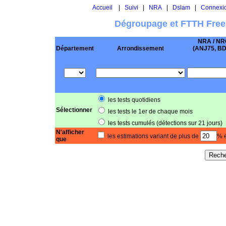
Accueil
|
Suivi
|
NRA
|
Dslam
|
Connexi
Dégroupage et FTTH Free
NRA / NR
Département
Arrondissement
(ANJ75, BD .
les tests quotidiens
Sélectionner
les tests le 1er de chaque mois
les tests cumulés (détections sur 21 jours)
N'afficher
les estimations variant de plus de
% e
que