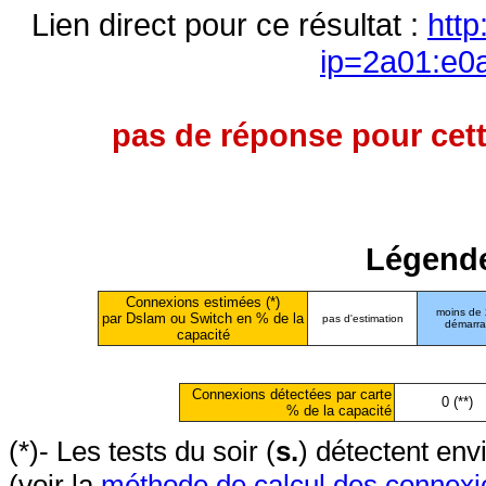
Lien direct pour ce résultat :
http
ip=2a01:e0
pas de réponse pour cett
Légende
Connexions estimées (*)
moins de
par Dslam ou Switch en % de la
pas d'estimation
démarr
capacité
Connexions détectées par carte
0 (**)
% de la capacité
(*)- Les tests du soir (
s.
) détectent en
(voir la
méthode de calcul des connexi