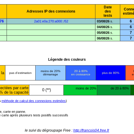
Date
Conne
Adresses IP des connexions
des
estim
tests
176
6
2a01:e0a:270:a000::/52
03/08/26
s.
6
04/08/26
s.
7
05/08/26
s.
7
06/08/26
s.
Légende des couleurs
moins de 20%
20 à 80%
 la
pas d'estimation
plus de 80%
démarrage
en croissance
e
ectées par carte
moins de 20%
de 20 à 80%
0 (**)
% de la capacité
la
méthode de calcul des connexions estimées
)
ée, carte en panne.
carte après plusieurs tests positifs successifs
le suivi du dégroupage Free :
http://francois04.free.fr