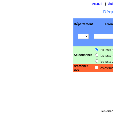
Accueil
|
Sui
Dégr
Département
Arron
les tests 
Sélectionner
les tests 
les tests 
N'afficher
les estima
que
Lien direc