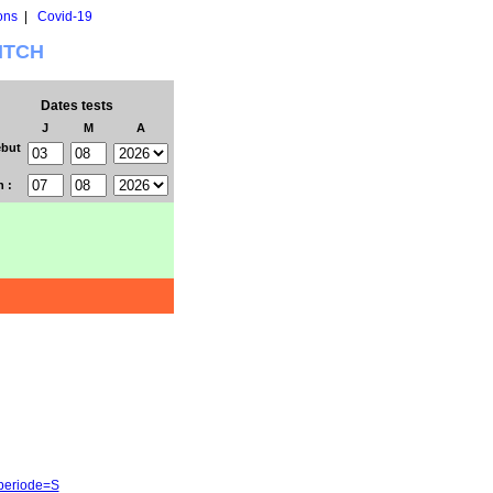
ons
|
Covid-19
WITCH
Dates tests
J
M
A
but
n :
&periode=S