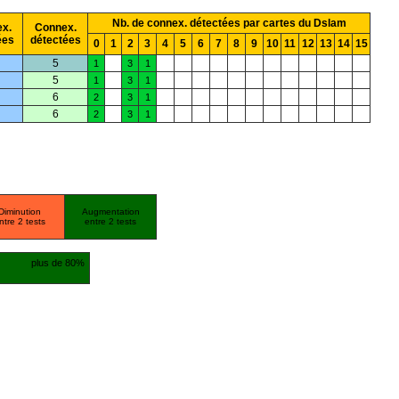
Nb. de connex. détectées par cartes du Dslam
x.
Connex.
ées
détectées
0
1
2
3
4
5
6
7
8
9
10
11
12
13
14
15
5
1
3
1
5
1
3
1
6
2
3
1
6
2
3
1
Diminution
Augmentation
ntre 2 tests
entre 2 tests
plus de 80%