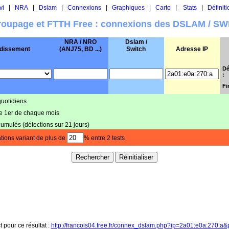
vi
|
NRA
|
Dslam
|
Connexions
|
Graphiques
|
Carto
|
Stats
|
Définiti
oupage et FTTH Free : connexions des DSLAM / S
NRA / NRO
Dslam /
dissement
(ANJ75, BD ...)
Switch
Adresse IP
Dé
:
Fi
quotidiens
le 1er de chaque mois
cumulés (détections sur 21 jours)
tions variant de plus de
% entre 2 tests
t pour ce résultat :
http://francois04.free.fr/connex_dslam.php?ip=2a01:e0a:270:a