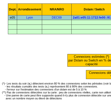
Dept.
Arrondissement
NRA/NRO
Dslam / Switch
e05
Lyon
DEC69
2a01:e05:11:1722:fe00::9
Connexions estimées (*)
par Dslam ou Switch en % de
capacité
Connexions dét
(*)- Les tests du soir (
s.
) détectent environ 80 % des connexions selon les périodes (voir 
- les résultats cumulés des tests (
c.
) représentent 80 à 90% des connexions.
- l'erreur sur l'estimation des connexions d'un dslam est de 5 à 10 %
(**) Pas de connexions détectées sur la carte : peu de connexions réelles, carte non utilis
- Une panne de carte peut être supposée quand il n'y plus de connexion détectée sur une 
avec un nombre moyen ou élevé de détections