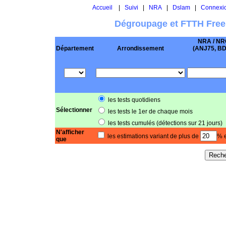
Accueil
|
Suivi
|
NRA
|
Dslam
|
Connexi
Dégroupage et FTTH Free
NRA / NR
Département
Arrondissement
(ANJ75, BD .
les tests quotidiens
Sélectionner
les tests le 1er de chaque mois
les tests cumulés (détections sur 21 jours)
N'afficher
les estimations variant de plus de
% e
que