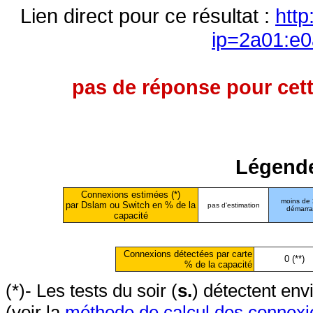
Lien direct pour ce résultat :
http
ip=2a01:e0
pas de réponse pour cett
Légende
Connexions estimées (*)
moins de
par Dslam ou Switch en % de la
pas d'estimation
démarr
capacité
Connexions détectées par carte
0 (**)
% de la capacité
(*)- Les tests du soir (
s.
) détectent en
(voir la
méthode de calcul des connexi