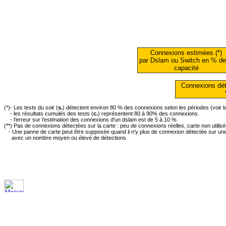
Connexions estimées (*)
par Dslam ou Switch en % de
capacité
Connexions dét
(*)- Les tests du soir (
s.
) détectent environ 80 % des connexions selon les périodes (voir 
- les résultats cumulés des tests (
c.
) représentent 80 à 90% des connexions.
- l'erreur sur l'estimation des connexions d'un dslam est de 5 à 10 %
(**) Pas de connexions détectées sur la carte : peu de connexions réelles, carte non utilis
- Une panne de carte peut être supposée quand il n'y plus de connexion détectée sur une 
avec un nombre moyen ou élevé de détections