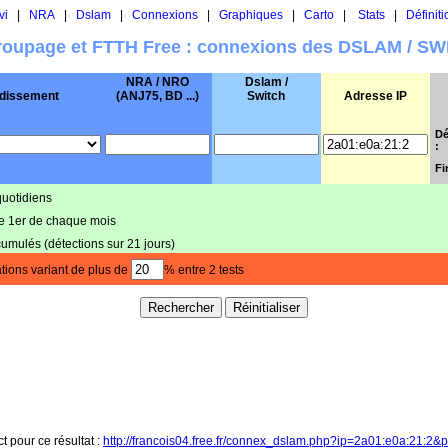
vi
|
NRA
|
Dslam
|
Connexions
|
Graphiques
|
Carto
|
Stats
|
Définiti
oupage et FTTH Free : connexions des DSLAM / S
NRA / NRO
Dslam /
dissement
(ANJ75, BD ...)
Switch
Adresse IP
Dé
:
Fi
quotidiens
le 1er de chaque mois
cumulés (détections sur 21 jours)
tions variant de plus de
% entre 2 tests
ct pour ce résultat :
http://francois04.free.fr/connex_dslam.php?ip=2a01:e0a:21:2&