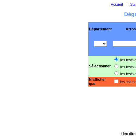
Accueil
|
Sui
Dégr
Département
Arron
les tests 
Sélectionner
les tests 
les tests 
N'afficher
les estima
que
Lien dire