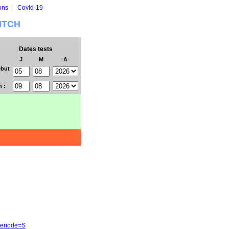
ons
|
Covid-19
WITCH
Dates tests
J
M
A
but
n :
periode=S