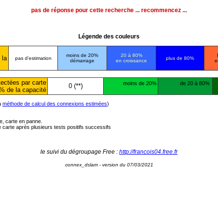
pas de réponse pour cette recherche ... recommencez ...
Légende des couleurs
moins de 20%
20 à 80%
 la
pas d'estimation
plus de 80%
démarrage
en croissance
e
ectées par carte
moins de 20%
de 20 à 80%
0 (**)
% de la capacité
la
méthode de calcul des connexions estimées
)
ée, carte en panne.
carte après plusieurs tests positifs successifs
le suivi du dégroupage Free :
http://francois04.free.fr
connex_dslam - version du 07/03/2021