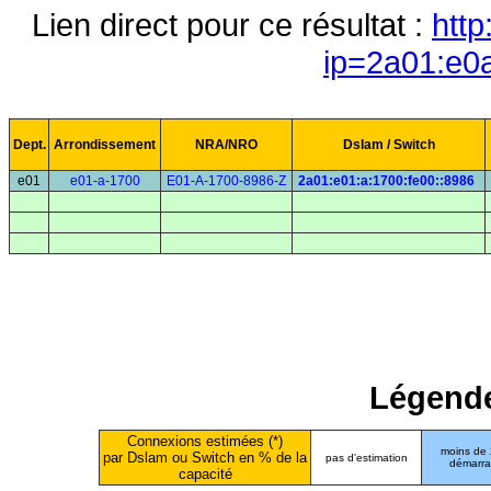
Lien direct pour ce résultat :
http
ip=2a01:e0
Dept.
Arrondissement
NRA/NRO
Dslam / Switch
e01
e01-a-1700
E01-A-1700-8986-Z
2a01:e01:a:1700:fe00::8986
Légende
Connexions estimées (*)
moins de
par Dslam ou Switch en % de la
pas d'estimation
démarr
capacité