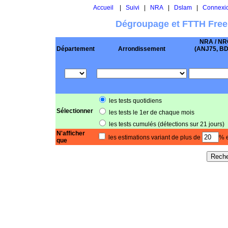
Accueil
|
Suivi
|
NRA
|
Dslam
|
Connexi
Dégroupage et FTTH Free
NRA / NR
Département
Arrondissement
(ANJ75, BD .
les tests quotidiens
Sélectionner
les tests le 1er de chaque mois
les tests cumulés (détections sur 21 jours)
N'afficher
les estimations variant de plus de
% e
que