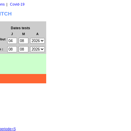
ons
|
Covid-19
WITCH
Dates tests
J
M
A
but
n :
&periode=S