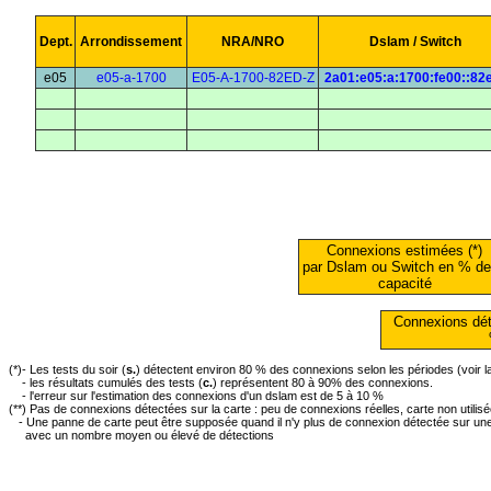
Dept.
Arrondissement
NRA/NRO
Dslam / Switch
e05
e05-a-1700
E05-A-1700-82ED-Z
2a01:e05:a:1700:fe00::82
Connexions estimées (*)
par Dslam ou Switch en % de
capacité
Connexions dét
(*)- Les tests du soir (
s.
) détectent environ 80 % des connexions selon les périodes (voir 
- les résultats cumulés des tests (
c.
) représentent 80 à 90% des connexions.
- l'erreur sur l'estimation des connexions d'un dslam est de 5 à 10 %
(**) Pas de connexions détectées sur la carte : peu de connexions réelles, carte non utilis
- Une panne de carte peut être supposée quand il n'y plus de connexion détectée sur une 
avec un nombre moyen ou élevé de détections