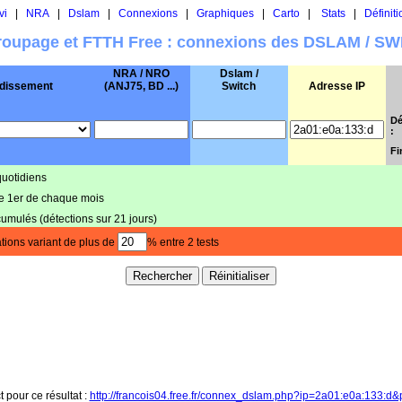
vi
|
NRA
|
Dslam
|
Connexions
|
Graphiques
|
Carto
|
Stats
|
Définiti
oupage et FTTH Free : connexions des DSLAM / S
NRA / NRO
Dslam /
dissement
(ANJ75, BD ...)
Switch
Adresse IP
Dé
:
Fi
quotidiens
le 1er de chaque mois
cumulés (détections sur 21 jours)
tions variant de plus de
% entre 2 tests
t pour ce résultat :
http://francois04.free.fr/connex_dslam.php?ip=2a01:e0a:133:d