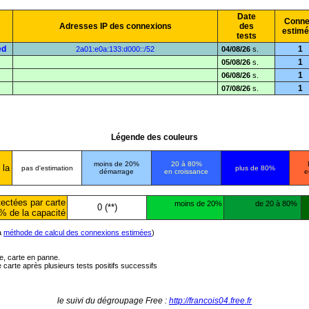
Date
Conne
Adresses IP des connexions
des
estim
tests
ed
1
2a01:e0a:133:d000::/52
04/08/26
s.
1
05/08/26
s.
1
06/08/26
s.
1
07/08/26
s.
Légende des couleurs
moins de 20%
20 à 80%
 la
pas d'estimation
plus de 80%
démarrage
en croissance
e
ectées par carte
moins de 20%
de 20 à 80%
0 (**)
% de la capacité
la
méthode de calcul des connexions estimées
)
ée, carte en panne.
carte après plusieurs tests positifs successifs
le suivi du dégroupage Free :
http://francois04.free.fr