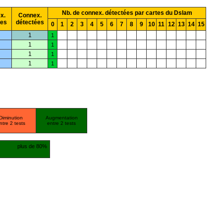
Nb. de connex. détectées par cartes du Dslam
x.
Connex.
ées
détectées
0
1
2
3
4
5
6
7
8
9
10
11
12
13
14
15
1
1
1
1
1
1
1
1
Diminution
Augmentation
ntre 2 tests
entre 2 tests
plus de 80%