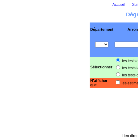
Accueil
|
Sui
Dégr
Département
Arron
les tests 
Sélectionner
les tests 
les tests 
N'afficher
les estima
que
Lien direc