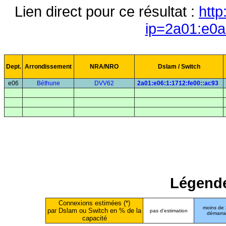
Lien direct pour ce résultat :
http
ip=2a01:e0a
Dept.
Arrondissement
NRA/NRO
Dslam / Switch
e06
Béthune
DVV62
2a01:e06:1:1712:fe00::ac93
Légende
Connexions estimées (*)
moins de
par Dslam ou Switch en % de la
pas d'estimation
démarr
capacité