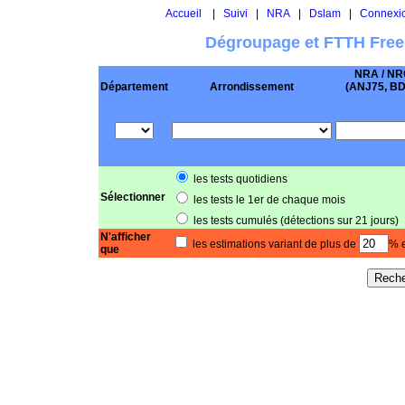
Accueil
|
Suivi
|
NRA
|
Dslam
|
Connexi
Dégroupage et FTTH Free
NRA / NR
Département
Arrondissement
(ANJ75, BD .
les tests quotidiens
Sélectionner
les tests le 1er de chaque mois
les tests cumulés (détections sur 21 jours)
N'afficher
les estimations variant de plus de
% e
que