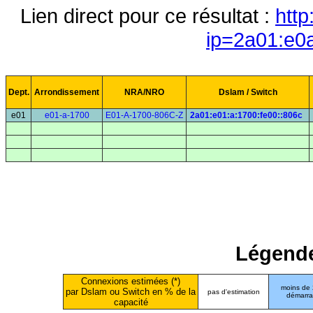
Lien direct pour ce résultat :
http
ip=2a01:e0
Dept.
Arrondissement
NRA/NRO
Dslam / Switch
e01
e01-a-1700
E01-A-1700-806C-Z
2a01:e01:a:1700:fe00::806c
Légende
Connexions estimées (*)
moins de
par Dslam ou Switch en % de la
pas d'estimation
démarr
capacité