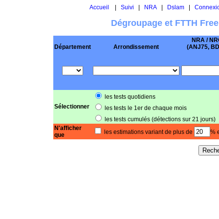
Accueil
|
Suivi
|
NRA
|
Dslam
|
Connexi
Dégroupage et FTTH Free
NRA / NR
Département
Arrondissement
(ANJ75, BD .
les tests quotidiens
Sélectionner
les tests le 1er de chaque mois
les tests cumulés (détections sur 21 jours)
N'afficher
les estimations variant de plus de
% e
que